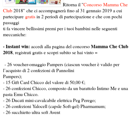
Ritorna il ''
Concorso
Mamma Che
Club
2018'' che ci accompagnerà fino al 31 gennaio 2019 a cui
partecipare
gratis
in 2 periodi di partecipazione e che con pochi
passaggi
ti fa vincere bellissimi premi per i tuoi bambini nelle seguenti
meccaniche:
- Instant win:
Mamma Che Club
accedi alla pagina del concorso
2018
, registrati gratis e scopri subito se hai vinto =
- 26 voucher-omaggio Pampers (ciascun voucher è valido per
l’acquisto di 2 confezioni di Pannolini
Pampers);
- 15 Gift Card Chicco del valore di 50,00 €;
- 26 confezioni Chicco, composto da un barattolo Intimo Me e una
pasta Emu Chicco.
- 26 Ducati mini-cavalcabile elettrica Peg Perego;
- 26 confezioni Yalocell (capsle Soft-gel) Pharmamum;
- 26 succhietto ultra soft Avent