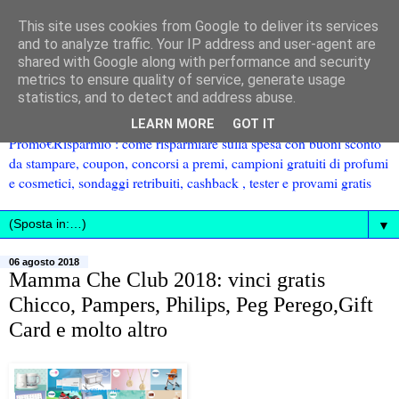
This site uses cookies from Google to deliver its services
and to analyze traffic. Your IP address and user-agent are
shared with Google along with performance and security
metrics to ensure quality of service, generate usage
statistics, and to detect and address abuse.
LEARN MORE
GOT IT
Promo€Risparmio : come risparmiare sulla spesa con buoni sconto
da stampare, coupon, concorsi a premi, campioni gratuiti di profumi
e cosmetici, sondaggi retribuiti, cashback , tester e provami gratis
▼
06 agosto 2018
Mamma Che Club 2018: vinci gratis
Chicco, Pampers, Philips, Peg Perego,Gift
Card e molto altro