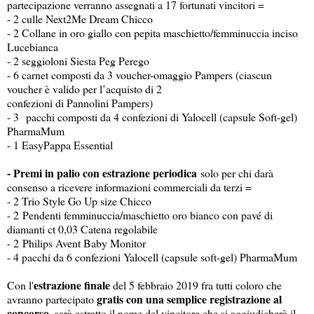
partecipazione verranno assegnati a 17 fortunati vincitori =
- 2 culle Next2Me Dream Chicco
- 2 Collane in oro giallo con pepita maschietto/femminuccia inciso
Lucebianca
- 2 seggioloni Siesta Peg Perego
- 6 carnet composti da 3 voucher-omaggio Pampers (ciascun
voucher è valido per l’acquisto di 2
confezioni di Pannolini Pampers)
- 3 pacchi composti da 4 confezioni di Yalocell (capsule Soft-gel)
PharmaMum
- 1 EasyPappa Essential
- Premi in palio con estrazione periodica
solo per chi darà
consenso a ricevere informazioni commerciali da terzi =
- 2 Trio Style Go Up size Chicco
- 2 Pendenti femminuccia/maschietto oro bianco con pavé di
diamanti ct 0,03 Catena regolabile
- 2 Philips Avent Baby Monitor
- 4 pacchi da 6 confezioni Yalocell (capsule soft-gel) PharmaMum
estrazione finale
Con l'
del 5 febbraio 2019 fra tutti coloro che
gratis con una semplice registrazione al
avranno partecipato
concorso,
sarà estratto il nome del vincitore che si aggiudicherà il