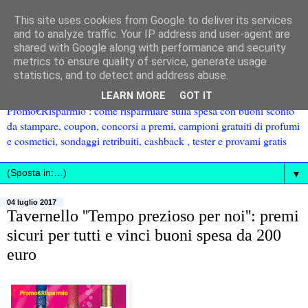
This site uses cookies from Google to deliver its services
and to analyze traffic. Your IP address and user-agent are
shared with Google along with performance and security
metrics to ensure quality of service, generate usage
statistics, and to detect and address abuse.
LEARN MORE
GOT IT
Promo€Risparmio : come risparmiare sulla spesa con buoni sconto
da stampare, coupon, concorsi a premi, campioni gratuiti di profumi
e cosmetici, sondaggi retribuiti, cashback , tester e provami gratis
▼
04 luglio 2017
Tavernello ''Tempo prezioso per noi'': premi
sicuri per tutti e vinci buoni spesa da 200
euro