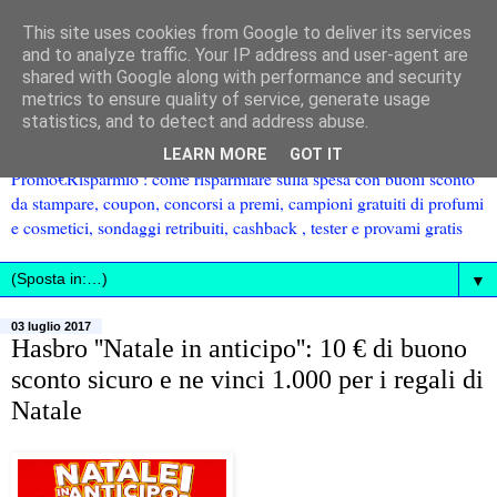
This site uses cookies from Google to deliver its services
and to analyze traffic. Your IP address and user-agent are
shared with Google along with performance and security
metrics to ensure quality of service, generate usage
statistics, and to detect and address abuse.
LEARN MORE
GOT IT
Promo€Risparmio : come risparmiare sulla spesa con buoni sconto
da stampare, coupon, concorsi a premi, campioni gratuiti di profumi
e cosmetici, sondaggi retribuiti, cashback , tester e provami gratis
▼
03 luglio 2017
Hasbro ''Natale in anticipo'': 10 € di buono
sconto sicuro e ne vinci 1.000 per i regali di
Natale