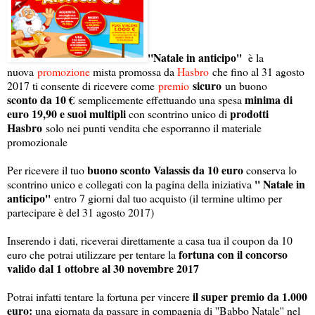
''Natale in anticipo''
è la
nuova
promozione
mista promossa da
Hasbro
che fino al 31 agosto
sicuro
2017 ti consente di ricevere come
premio
un buono
sconto da 10 €
minima di
semplicemente effettuando una spesa
euro 19,90 e suoi multipli
prodotti
con scontrino unico di
Hasbro
solo nei punti vendita che esporranno il materiale
promozionale
buono sconto Valassis da 10 euro
Per ricevere il tuo
conserva lo
'' Natale in
scontrino unico e collegati con la pagina della iniziativa
anticipo''
entro 7 giorni dal tuo acquisto (il termine ultimo per
partecipare è del 31 agosto 2017)
Inserendo i dati, riceverai direttamente a casa tua il coupon da 10
fortuna con il concorso
euro che potrai utilizzare per tentare la
valido dal 1 ottobre al 30 novembre 2017
il super premio da 1.000
Potrai infatti tentare la fortuna per vincere
euro:
una giornata da passare in compagnia di ''Babbo Natale'' nel