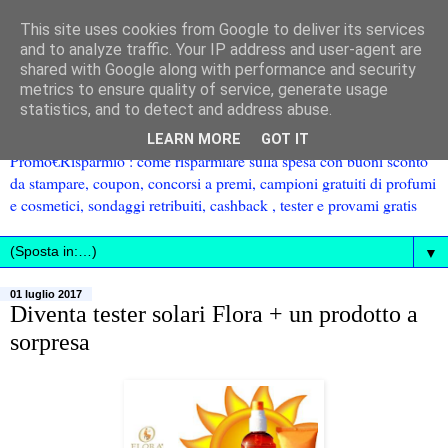
This site uses cookies from Google to deliver its services
and to analyze traffic. Your IP address and user-agent are
shared with Google along with performance and security
metrics to ensure quality of service, generate usage
statistics, and to detect and address abuse.
LEARN MORE
GOT IT
Promo€Risparmio : come risparmiare sulla spesa con buoni sconto
da stampare, coupon, concorsi a premi, campioni gratuiti di profumi
e cosmetici, sondaggi retribuiti, cashback , tester e provami gratis
▼
01 luglio 2017
Diventa tester solari Flora + un prodotto a
sorpresa