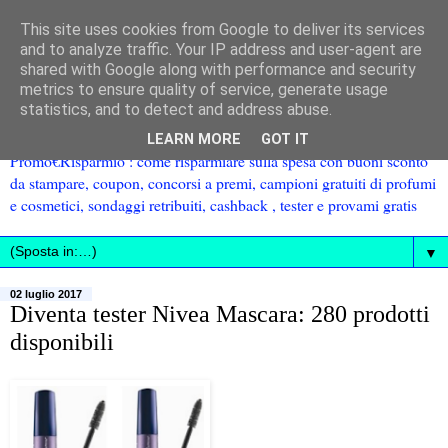
This site uses cookies from Google to deliver its services
and to analyze traffic. Your IP address and user-agent are
shared with Google along with performance and security
metrics to ensure quality of service, generate usage
statistics, and to detect and address abuse.
LEARN MORE
GOT IT
Promo€Risparmio : come risparmiare sulla spesa con buoni sconto
da stampare, coupon, concorsi a premi, campioni gratuiti di profumi
e cosmetici, sondaggi retribuiti, cashback , tester e provami gratis
▼
02 luglio 2017
Diventa tester Nivea Mascara: 280 prodotti
disponibili