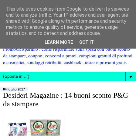
This site uses cookies from Google to deliver its services
and to analyze traffic. Your IP address and user-agent are
shared with Google along with performance and security
metrics to ensure quality of service, generate usage
statistics, and to detect and address abuse.
LEARN MORE
GOT IT
Promo€Risparmio : come risparmiare sulla spesa con buoni sconto
da stampare, coupon, concorsi a premi, campioni gratuiti di profumi
e cosmetici, sondaggi retribuiti, cashback , tester e provami gratis
▼
04 luglio 2017
Desideri Magazine : 14 buoni sconto P&G
da stampare