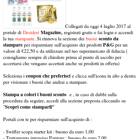
Collegati da oggi 4 luglio 2017 al
Magazine,
portale di
Desideri
registrati gratis o fai login e accendi
sconto da
la tua
stampante
. Si rinnova la sezione dei
buoni
stampare
P&G
per risparmiare sull'acquisto dei prodotti
per un
valore di €22,50 e da utilizzare nel tuo supermercato di fiducia (
consigliamo sempre di chiedere prima al punto di ascolto per
accertarsi che vengano accettati anche su prodotti in offerta)
coupon che preferisci
Seleziona i
e clicca sull'icona in alto a destra
per visionare i buoni che andrai a stampare.
Stampa a colori i buoni sconto
e , in caso di dubbi sulla
procedura da seguire, accedi alla sezione preposta cliccando su
Scopri come stamparli''
''
Portali con te per risparmiare sull'acquisto di :
- Swiffer scopa starter kit : buono da euro 1,00
- Trattamento intensivo Pantene : buono da euro 2,00