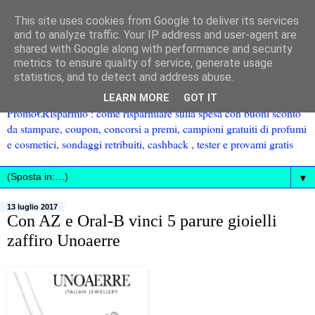
This site uses cookies from Google to deliver its services
and to analyze traffic. Your IP address and user-agent are
shared with Google along with performance and security
metrics to ensure quality of service, generate usage
statistics, and to detect and address abuse.
LEARN MORE
GOT IT
Promo€Risparmio : come risparmiare sulla spesa con buoni sconto
da stampare, coupon, concorsi a premi, campioni gratuiti di profumi
e cosmetici, sondaggi retribuiti, cashback , tester e provami gratis
▼
13 luglio 2017
Con AZ e Oral-B vinci 5 parure gioielli
zaffiro Unoaerre