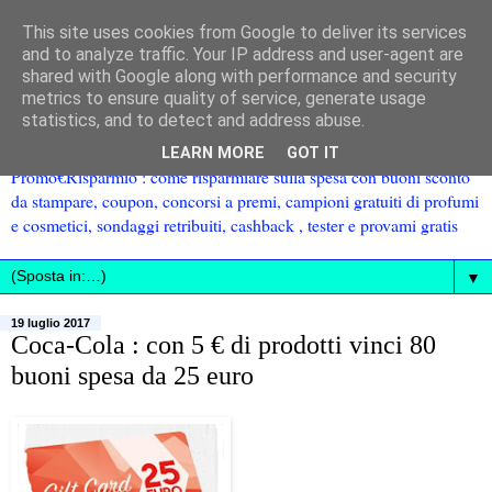
This site uses cookies from Google to deliver its services
and to analyze traffic. Your IP address and user-agent are
shared with Google along with performance and security
metrics to ensure quality of service, generate usage
statistics, and to detect and address abuse.
LEARN MORE
GOT IT
Promo€Risparmio : come risparmiare sulla spesa con buoni sconto
da stampare, coupon, concorsi a premi, campioni gratuiti di profumi
e cosmetici, sondaggi retribuiti, cashback , tester e provami gratis
▼
19 luglio 2017
Coca-Cola : con 5 € di prodotti vinci 80
buoni spesa da 25 euro