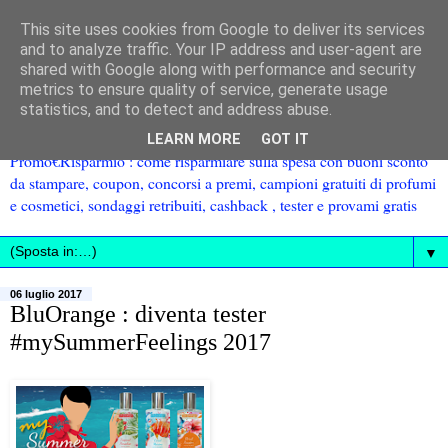
This site uses cookies from Google to deliver its services
and to analyze traffic. Your IP address and user-agent are
shared with Google along with performance and security
metrics to ensure quality of service, generate usage
statistics, and to detect and address abuse.
LEARN MORE
GOT IT
Promo€Risparmio : come risparmiare sulla spesa con buoni sconto
da stampare, coupon, concorsi a premi, campioni gratuiti di profumi
e cosmetici, sondaggi retribuiti, cashback , tester e provami gratis
▼
06 luglio 2017
BluOrange : diventa tester
#mySummerFeelings 2017