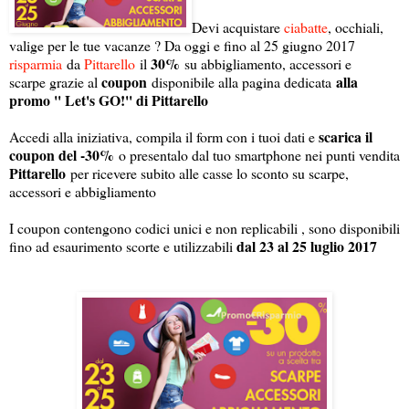
Devi acquistare
ciabatte
, occhiali,
valige per le tue vacanze ? Da oggi e fino al 25 giugno 2017
30%
risparmia
da
Pittarello
il
su abbigliamento, accessori e
coupon
alla
scarpe grazie al
disponibile alla pagina dedicata
promo '' Let's GO!'' di Pittarello
scarica il
Accedi alla iniziativa, compila il form con i tuoi dati e
coupon del -30%
o presentalo dal tuo smartphone nei punti vendita
Pittarello
per ricevere subito alle casse lo sconto su scarpe,
accessori e abbigliamento
I coupon contengono codici unici e non replicabili , sono disponibili
dal 23 al 25 luglio 2017
fino ad esaurimento scorte e utilizzabili