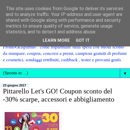
This site uses cookies from Google to deliver its services
and to analyze traffic. Your IP address and user-agent are
shared with Google along with performance and security
metrics to ensure quality of service, generate usage
statistics, and to detect and address abuse.
LEARN MORE
GOT IT
Promo€Risparmio : come risparmiare sulla spesa con buoni sconto
da stampare, coupon, concorsi a premi, campioni gratuiti di profumi
e cosmetici, sondaggi retribuiti, cashback , tester e provami gratis
▼
23 giugno 2017
Pittarello Let's GO! Coupon sconto del
-30% scarpe, accessori e abbigliamento