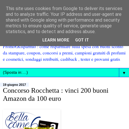
This site uses cookies from Google to deliver its services
and to analyze traffic. Your IP address and user-agent are
shared with Google along with performance and security
metrics to ensure quality of service, generate usage
statistics, and to detect and address abuse.
LEARN MORE
GOT IT
Promo€Risparmio : come risparmiare sulla spesa con buoni sconto
da stampare, coupon, concorsi a premi, campioni gratuiti di profumi
e cosmetici, sondaggi retribuiti, cashback , tester e provami gratis
▼
19 giugno 2017
Concorso Rocchetta : vinci 200 buoni
Amazon da 100 euro