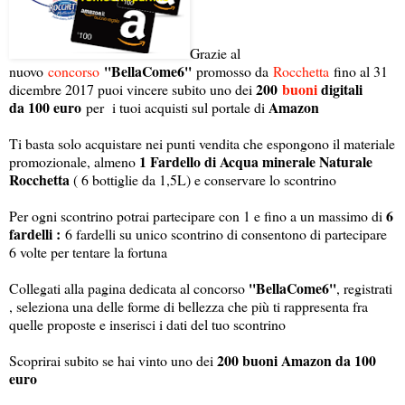
Grazie al
''BellaCome6''
nuovo
concorso
promosso da
Rocchetta
fino al 31
200
buoni
digitali
dicembre 2017 puoi vincere subito uno dei
da 100 euro
Amazon
per i tuoi acquisti sul portale di
Ti basta solo acquistare nei punti vendita che espongono il materiale
1 Fardello di Acqua minerale Naturale
promozionale, almeno
Rocchetta
( 6 bottiglie da 1,5L) e conservare lo scontrino
6
Per ogni scontrino potrai partecipare con 1 e fino a un massimo di
fardelli :
6 fardelli su unico scontrino di consentono di partecipare
6 volte per tentare la fortuna
''BellaCome6''
Collegati alla pagina dedicata al concorso
, registrati
, seleziona una delle forme di bellezza che più ti rappresenta fra
quelle proposte e inserisci i dati del tuo scontrino
200 buoni Amazon da 100
Scoprirai subito se hai vinto uno dei
euro