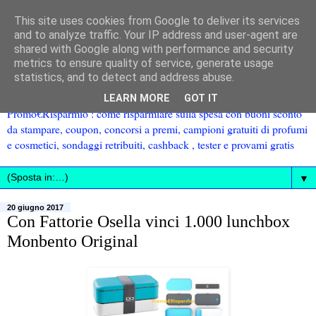
This site uses cookies from Google to deliver its services
and to analyze traffic. Your IP address and user-agent are
shared with Google along with performance and security
metrics to ensure quality of service, generate usage
statistics, and to detect and address abuse.
LEARN MORE
GOT IT
Promo€Risparmio : come risparmiare sulla spesa con buoni sconto
da stampare, coupon, concorsi a premi, campioni gratuiti di profumi
e cosmetici, sondaggi retribuiti, cashback , tester e provami gratis
▼
20 giugno 2017
Con Fattorie Osella vinci 1.000 lunchbox
Monbento Original