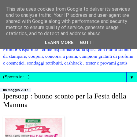
This site uses cookies from Google to deliver its services
and to analyze traffic. Your IP address and user-agent are
shared with Google along with performance and security
metrics to ensure quality of service, generate usage
statistics, and to detect and address abuse.
LEARN MORE
GOT IT
Promo€Risparmio : come risparmiare sulla spesa con buoni sconto
da stampare, coupon, concorsi a premi, campioni gratuiti di profumi
e cosmetici, sondaggi retribuiti, cashback , tester e provami gratis
▼
08 maggio 2017
Ipersoap : buono sconto per la Festa della
Mamma