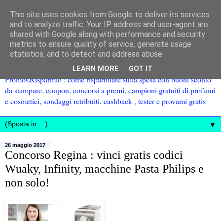
This site uses cookies from Google to deliver its services
and to analyze traffic. Your IP address and user-agent are
shared with Google along with performance and security
metrics to ensure quality of service, generate usage
statistics, and to detect and address abuse.
LEARN MORE
GOT IT
Promo€Risparmio : come risparmiare sulla spesa con buoni sconto
da stampare, coupon, concorsi a premi, campioni gratuiti di profumi
e cosmetici, sondaggi retribuiti, cashback , tester e provami gratis
▼
26 maggio 2017
Concorso Regina : vinci gratis codici
Wuaky, Infinity, macchine Pasta Philips e
non solo!