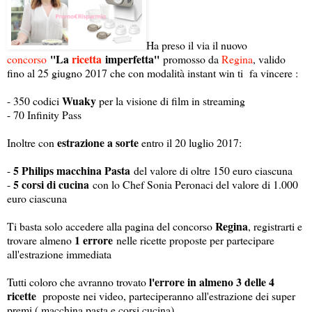
Ha preso il via il nuovo
''La
ricetta
imperfetta''
concorso
promosso da
Regina
, valido
fino al 25 giugno 2017 che con modalità instant win ti fa vincere :
Wuaky
- 350 codici
per la visione di film in streaming
- 70 Infinity Pass
estrazione a sorte
Inoltre con
entro il 20 luglio 2017:
5 Philips macchina Pasta
-
del valore di oltre 150 euro ciascuna
5 corsi di cucina
-
con lo Chef Sonia Peronaci del valore di 1.000
euro ciascuna
Regina
Ti basta solo accedere alla pagina del concorso
, registrarti e
1 errore
trovare almeno
nelle ricette proposte per partecipare
all'estrazione immediata
l'errore in almeno 3 delle 4
Tutti coloro che avranno trovato
ricette
proposte nei video, parteciperanno all'estrazione dei super
premi ( macchina pasta e corsi cucina)