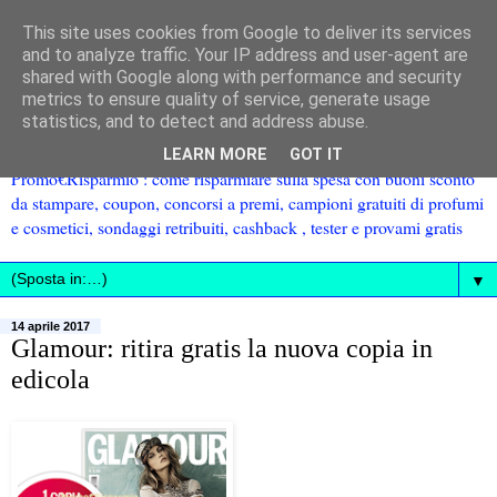
This site uses cookies from Google to deliver its services
and to analyze traffic. Your IP address and user-agent are
shared with Google along with performance and security
metrics to ensure quality of service, generate usage
statistics, and to detect and address abuse.
LEARN MORE
GOT IT
Promo€Risparmio : come risparmiare sulla spesa con buoni sconto
da stampare, coupon, concorsi a premi, campioni gratuiti di profumi
e cosmetici, sondaggi retribuiti, cashback , tester e provami gratis
▼
14 aprile 2017
Glamour: ritira gratis la nuova copia in
edicola