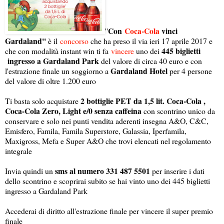
Con
Coca-Cola
vinci
''
Gardaland''
è il
concorso
che ha preso il via ieri 17 aprile 2017 e
445 biglietti
che con modalità instant win ti fa
vincere
uno dei
ingresso a Gardaland Park
del valore di circa 40 euro e con
Gardaland Hotel
l'estrazione finale un soggiorno a
per 4 persone
del valore di oltre 1.200 euro
2 bottiglie PET da 1,5 lit. Coca-Cola ,
Ti basta solo acquistare
Coca-Cola Zero, Light e/0 senza caffeina
con scontrino unico da
conservare e solo nei punti vendita aderenti insegna A&O, C&C,
Emisfero, Famila, Famila Superstore, Galassia, Iperfamila,
Maxigross, Mefa e Super A&O che trovi elencati nel regolamento
integrale
sms al numero 331 487 5501
Invia quindi un
per inserire i dati
dello scontrino e scoprirai subito se hai vinto uno dei 445 biglietti
ingresso a Gardaland Park
Accederai di diritto all'estrazione finale per vincere il super premio
finale