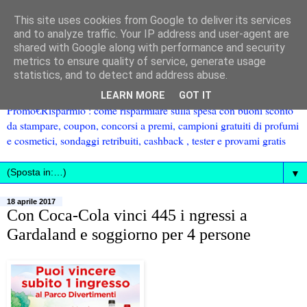
This site uses cookies from Google to deliver its services
and to analyze traffic. Your IP address and user-agent are
shared with Google along with performance and security
metrics to ensure quality of service, generate usage
statistics, and to detect and address abuse.
LEARN MORE
GOT IT
Promo€Risparmio : come risparmiare sulla spesa con buoni sconto
da stampare, coupon, concorsi a premi, campioni gratuiti di profumi
e cosmetici, sondaggi retribuiti, cashback , tester e provami gratis
▼
18 aprile 2017
Con Coca-Cola vinci 445 i ngressi a
Gardaland e soggiorno per 4 persone