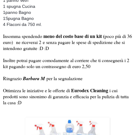
1 panno Vetri
1 spugna Cucina
1panno Bagno
1Spugna Bagno
4 Flaconi da 750 ml.
meno del costo base di un kit (
Insomma spendendo
poco più di 36
euro)
ne riceverai 2 e senza pagare le spese di spedizione che si
intendono gratuite :D :D
Inoltre potrai pagare comodamente al corriere che ti consegnerà i 2
kit pagando solo un contrassegno di euro 2,50
Ringrazio
Barbara M
per la segnalazione
Eurodex Cleaning
Ottimizza le iniziative e le offerte di
i cui
prodotti sono sinonimo di garanzia e efficacia per la pulizia di tutta
la casa :D