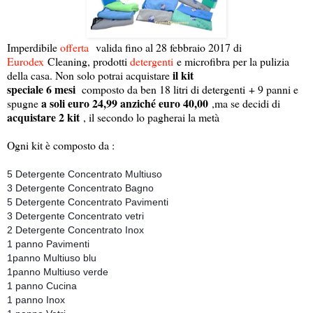
Imperdibile
offerta
valida fino al 28 febbraio 2017 di
Eurodex
Cleaning, prodotti
detergenti
e microfibra per la pulizia
il kit
della casa. Non solo potrai acquistare
speciale 6 mesi
composto da ben 18 litri di detergenti + 9 panni e
a soli euro 24,99 anziché euro 40,00
spugne
,ma se decidi di
acquistare 2 kit
, il secondo lo pagherai la metà
Ogni kit è composto da :
5 Detergente Concentrato Multiuso
3 Detergente Concentrato Bagno
5 Detergente Concentrato Pavimenti
3 Detergente Concentrato vetri
2 Detergente Concentrato Inox
1 panno Pavimenti
1panno Multiuso blu
1panno Multiuso verde
1 panno Cucina
1 panno Inox