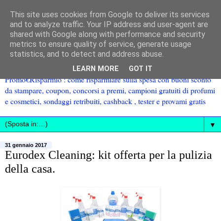
This site uses cookies from Google to deliver its services
and to analyze traffic. Your IP address and user-agent are
shared with Google along with performance and security
metrics to ensure quality of service, generate usage
statistics, and to detect and address abuse.
LEARN MORE
GOT IT
Promo€Risparmio : come risparmiare sulla spesa con buoni sconto
da stampare, coupon, concorsi a premi, campioni gratuiti di profumi
e cosmetici, sondaggi retribuiti, cashback , tester e provami gratis
▼
31 gennaio 2017
Eurodex Cleaning: kit offerta per la pulizia
della casa.