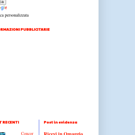
ca personalizzata
RMAZIONI PUBBLICITARIE
T RECENTI
Post in evidenza
Ricevi in Omaggio
Concor