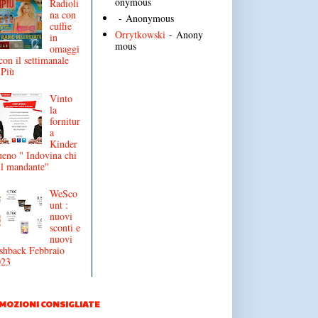
onymous
Radioli
na con
- Anonymous
cuffie
Orrytkowski
- Anony
in
mous
omaggi
con il settimanale
iPiù
Vinto
la
fornitur
a
Kinder
eno '' Indovina chi
il mandante''
WeSco
unt :
nuovi
sconti e
nuovi
shback Febbraio
023
MOZIONI CONSIGLIATE