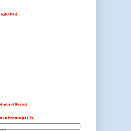
igli Utili
imi sui Social
a La Promo per Te