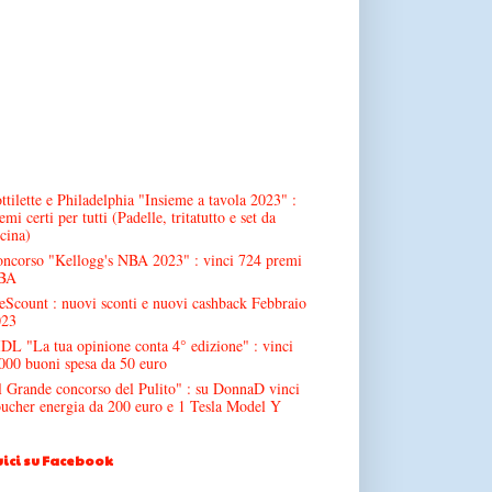
ttilette e Philadelphia "Insieme a tavola 2023" :
emi certi per tutti (Padelle, tritatutto e set da
cina)
ncorso "Kellogg's NBA 2023" : vinci 724 premi
BA
Scount : nuovi sconti e nuovi cashback Febbraio
023
DL "La tua opinione conta 4° edizione" : vinci
000 buoni spesa da 50 euro
l Grande concorso del Pulito" : su DonnaD vinci
ucher energia da 200 euro e 1 Tesla Model Y
ici su Facebook