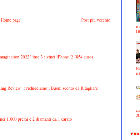
Home page
Post più vecchio
o 
D
agination 2022" fase 3 : vinci iPhone12 (854 euro)
Bu
è 
ing Review'' : richiediamo i Buoni sconto da Ritagliare !
ca
2
inci 1.000 premi e 2 diamanti da 1 carato
PRO