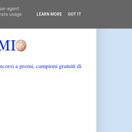
user-agent
erate usage
LEARN MORE
GOT IT
orsi a premi, campioni gratuiti di