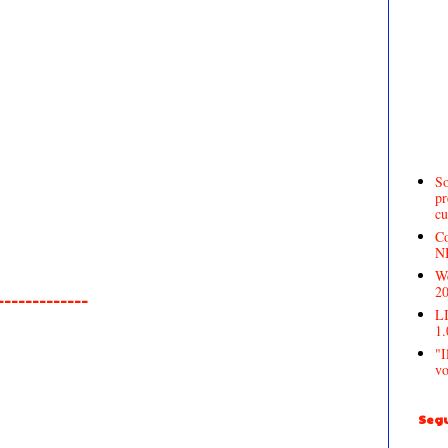
So
pr
cu
Co
N
We
2
______________
LI
1.
"I
vo
Segu