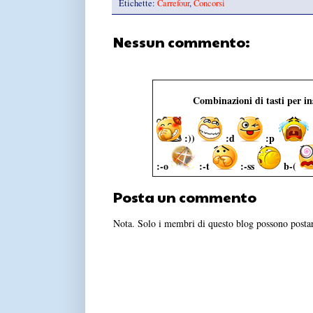
Etichette:
Carrefour
,
Concorsi
Nessun commento:
Combinazioni di tasti per i
:))
:d
:p
:-o
:-t
:-ss
b-(
Posta un commento
Nota. Solo i membri di questo blog possono post