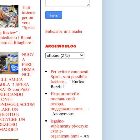
Tutti
insieme
per un
vero
''Spend
Subscribe in a reader
g Review'' :
chiediamo i Buoni
onto da Ritagliare !
ARCHIVIO BLOG
NUOV
A
PERF
ORMA
Per evitare commenti
NCE
Spam, sarà possibile
ELL'AMICA
lasciare...
- Enrica
AOLA !! SPESA
Bazzini
RATIS con P&G
Игра диногейм,
NIFICANDO
поставь свой
CONTI-
рекорд,
ONDAGGI:ACCUM
поддерживаются...
-
LARE UN
Anonymous
REDITO E
ICEVERE UN
legalne-
REZIOSO
suplementy.pl/oczysz
MAGGIO!
czanie-
organizmu.html
- An