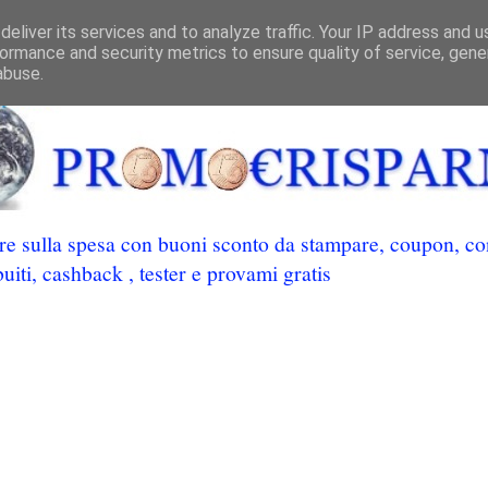
eliver its services and to analyze traffic. Your IP address and 
ormance and security metrics to ensure quality of service, gen
abuse.
 sulla spesa con buoni sconto da stampare, coupon, conc
uiti, cashback , tester e provami gratis