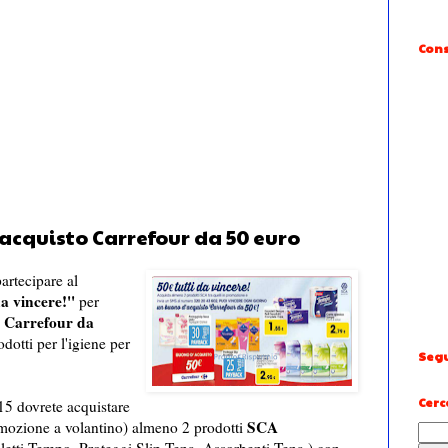
Cons
acquisto Carrefour da 50 euro
artecipare al
da vincere!''
per
Carrefour da
dotti per l'igiene per
Segu
Cerc
15 dovrete acquistare
SCA
omozione a volantino) almeno 2 prodotti