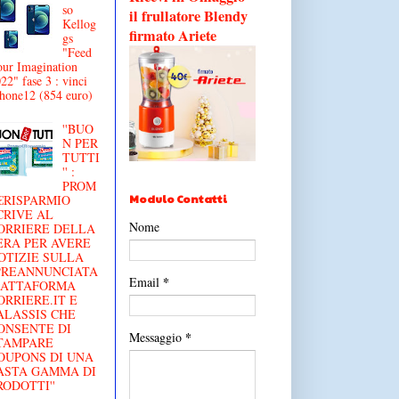
so
il frullatore Blendy
Kellog
firmato Ariete
gs
"Feed
ur Imagination
22" fase 3 : vinci
hone12 (854 euro)
''BUO
N PER
TUTTI
'' :
PROM
Modulo Contatti
€RISPARMIO
CRIVE AL
Nome
ORRIERE DELLA
ERA PER AVERE
OTIZIE SULLA
'PREANNUNCIATA
*
Email
IATTAFORMA
ORRIERE.IT E
ALASSIS CHE
ONSENTE DI
*
Messaggio
TAMPARE
OUPONS DI UNA
ASTA GAMMA DI
RODOTTI''