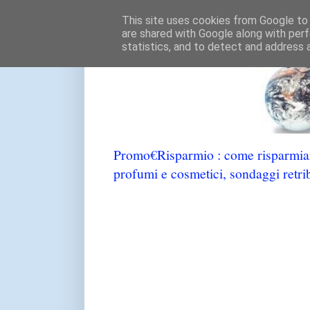
This site uses cookies from Google to d
are shared with Google along with perf
statistics, and to detect and address 
Promo€Risparmio : come risparmiare
profumi e cosmetici, sondaggi retrib