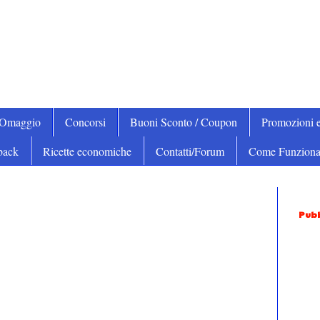
iOmaggio
Concorsi
Buoni Sconto / Coupon
Promozioni e
back
Ricette economiche
Contatti/Forum
Come Funziona
Pubb