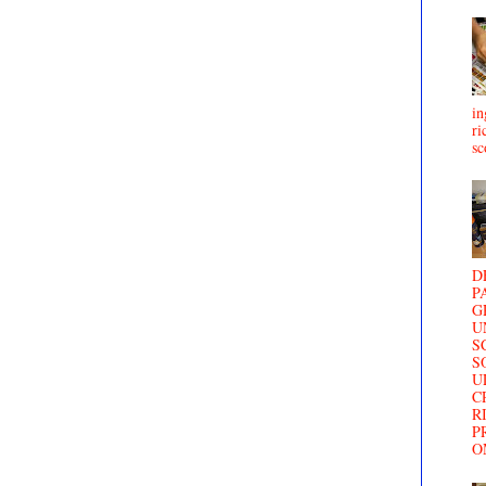
in
ri
sc
D
P
G
U
S
S
U
C
R
P
O