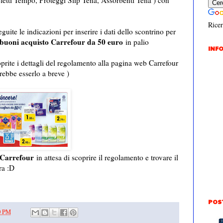
letti Tempo, Proteggi Slip Tena, Assorbenti Tena ) con
Ricer
guite le indicazioni per inserire i dati dello scontrino per
buoni acquisto Carrefour da 50 euro
in palio
INFO
oprite i dettagli del regolamento alla pagina web Carrefour
rebbe esserlo a breve )
Carrefour
in attesa di scoprire il regolamento e trovare il
ra :D
POS
0 PM