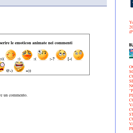
Yo
20
iP
nserire le emoticon animate nei commenti
:((
:)
:(
:-?
[-(
O
@-)
=))
S
C
S
N
'
are un commento.
P
C
V
C
S
C
V
P