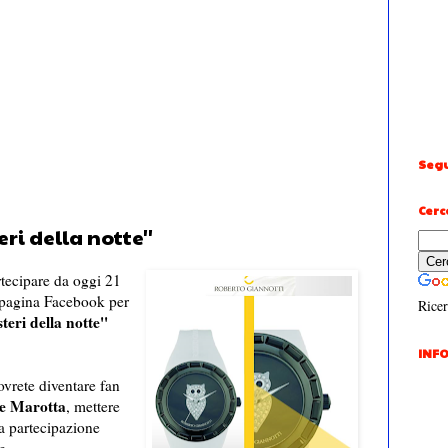
Segu
Cerc
eri della notte''
rtecipare da oggi 21
 pagina Facebook per
Ricer
teri della notte''
INFO
dovrete diventare fan
le Marotta
, mettere
ra partecipazione