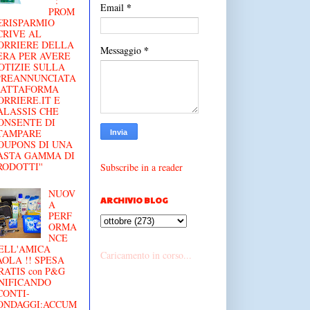
'' :
*
Email
PROM
€RISPARMIO
CRIVE AL
ORRIERE DELLA
*
Messaggio
ERA PER AVERE
OTIZIE SULLA
'PREANNUNCIATA
IATTAFORMA
ORRIERE.IT E
ALASSIS CHE
ONSENTE DI
TAMPARE
OUPONS DI UNA
ASTA GAMMA DI
RODOTTI''
Subscribe in a reader
NUOV
ARCHIVIO BLOG
A
PERF
ORMA
NCE
ELL'AMICA
Caricamento in corso...
AOLA !! SPESA
RATIS con P&G
NIFICANDO
CONTI-
ONDAGGI:ACCUM