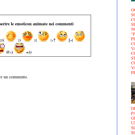
O
S
C
nserire le emoticon animate nei commenti
S
N
'
P
:((
:)
:(
:-?
[-(
C
V
@-)
=))
C
S
C
V
P
are un commento.
D
P
G
U
S
S