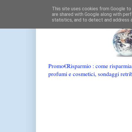
This site uses cookies from Google to d
are shared with Google along with perf
statistics, and to detect and address 
Promo€Risparmio : come risparmiare
profumi e cosmetici, sondaggi retrib