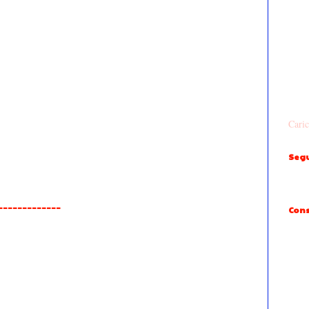
Caric
Segu
______________
Cons