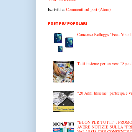
Iscriviti a:
Commenti sul post (Atom)
POST PIU' POPOLARI
Concorso Kelloggs "Feed Your Im
Tutti insieme per un vero ''Spend
''20 Anni Insieme'' partecipa e v
''BUON PER TUTTI'' : PRO
AVERE NOTIZIE SULLA ''P
VALASSIS CHE CONSENTE 