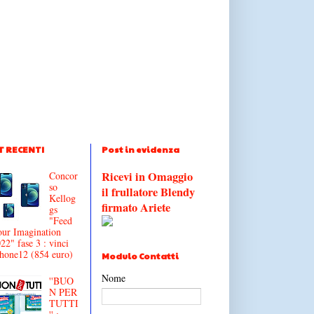
T RECENTI
Post in evidenza
Ricevi in Omaggio
Concor
so
il frullatore Blendy
Kellog
firmato Ariete
gs
"Feed
ur Imagination
22" fase 3 : vinci
hone12 (854 euro)
Modulo Contatti
Nome
''BUO
N PER
TUTTI