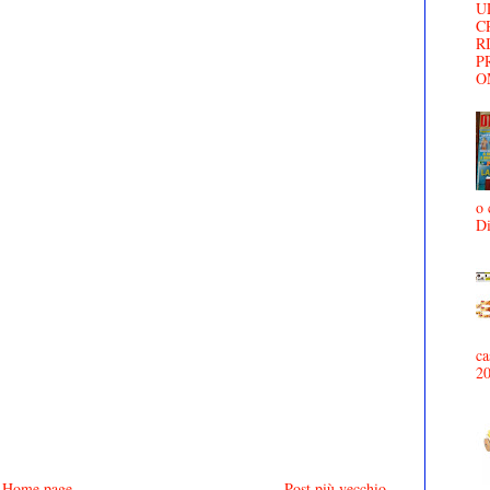
U
C
R
P
O
o 
D
ca
2
Home page
Post più vecchio