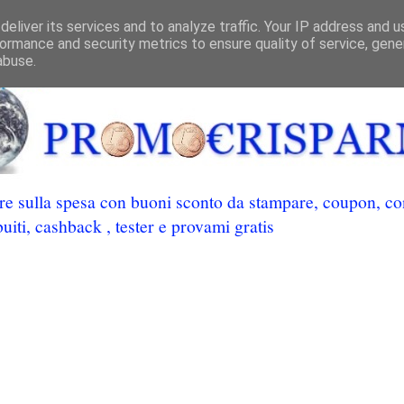
eliver its services and to analyze traffic. Your IP address and 
ormance and security metrics to ensure quality of service, gen
abuse.
 sulla spesa con buoni sconto da stampare, coupon, conc
uiti, cashback , tester e provami gratis