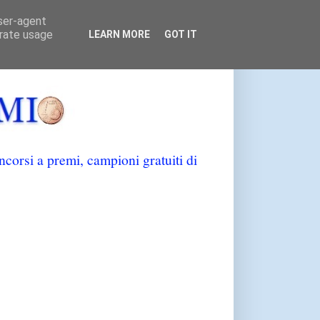
user-agent
erate usage
LEARN MORE
GOT IT
orsi a premi, campioni gratuiti di