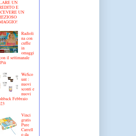
LARE UN
REDITO E
ICEVERE UN
REZIOSO
MAGGIO!
Radioli
na con
cuffie
in
omaggi
con il settimanale
iPiù
WeSco
unt :
nuovi
sconti e
nuovi
shback Febbraio
023
Vinci
gratis
Pure
Carrell
o da