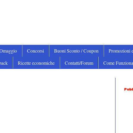
iOmaggio
Concorsi
Buoni Sconto / Coupon
Promozioni e
back
Ricette economiche
Contatti/Forum
Come Funziona
Pubb