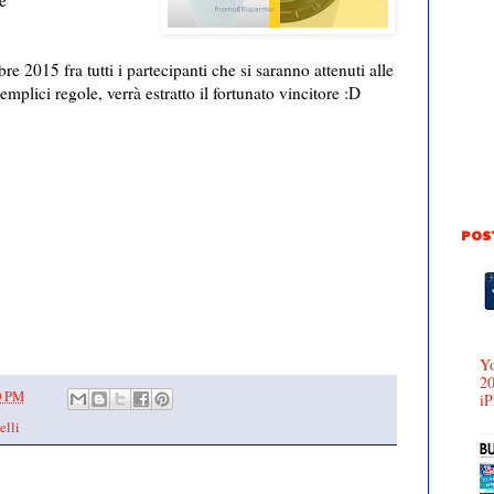
e
bre 2015 fra tutti i partecipanti che si saranno attenuti alle
emplici regole, verrà estratto il fortunato vincitore :D
POS
Yo
20
0 PM
iP
elli