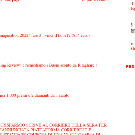
Tr
le
agination 2022" fase 3 : vinci iPhone12 (854 euro)
o 
Gr
ing Review'' : richiediamo i Buoni sconto da Ritagliare !
PRO
inci 1.000 premi e 2 diamanti da 1 carato
MO€RISPARMIO SCRIVE AL CORRIERE DELLA SERA PER
REANNUNCIATA PIATTAFORMA CORRIERE.IT E
DI STAMPARE COUPONS DI UNA VASTA GAMMA DI