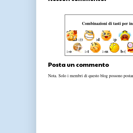
Combinazioni di tasti per i
:))
:d
:p
:-o
:-t
:-ss
b-(
Posta un commento
Nota. Solo i membri di questo blog possono post