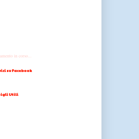
amento in corso...
ici su Facebook
igli Utili