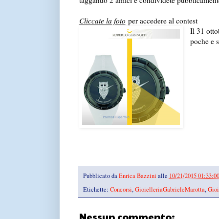
taggando 2 amici e condividete pubblicament
Cliccate la foto
per accedere al contest
Il 31 otto
poche e s
Pubblicato da
Enrica Bazzini
alle
10/21/2015 01:33:0
Etichette:
Concorsi
,
GioielleriaGabrieleMarotta
,
Gioi
Nessun commento: