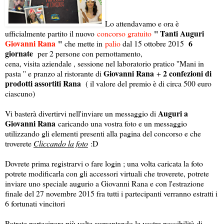
Lo attendavamo e ora è
'' Tanti Auguri
ufficialmente partito il nuovo
concorso gratuito
Giovanni Rana
''
6
che mette in
palio
dal 15 ottobre 2015
giornate
per 2 persone con pernottamento,
cena, visita aziendale , sessione nel laboratorio pratico ''Mani in
Giovanni Rana
2 confezioni di
pasta '' e pranzo al ristorante di
+
prodotti assortiti Rana
( il valore del premio è di circa 500 euro
ciascuno)
Auguri a
Vi basterà divertirvi nell'inviare un messaggio di
Giovanni Rana
caricando una vostra foto e un messaggio
utilizzando gli elementi presenti alla pagina del concorso e che
troverete
Cliccando la foto
:D
Dovrete prima registrarvi o fare login ; una volta caricata la foto
potrete modificarla con gli accessori virtuali che troverete, potrete
inviare uno speciale augurio a Giovanni Rana e con l'estrazione
finale del 27 novembre 2015 fra tutti i partecipanti verranno estratti i
6 fortunati vincitori
Potrete partecipare più volte aumentando le vostre possibilità di