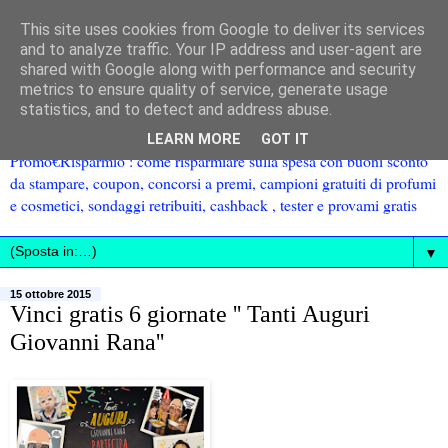
This site uses cookies from Google to deliver its services
and to analyze traffic. Your IP address and user-agent are
shared with Google along with performance and security
metrics to ensure quality of service, generate usage
statistics, and to detect and address abuse.
LEARN MORE
GOT IT
Promo€Risparmio : come risparmiare sulla spesa con buoni sconto
da stampare, coupon, concorsi a premi, campioni gratuiti di profumi
e cosmetici, sondaggi retribuiti, cashback , tester e provami gratis
▼
15 ottobre 2015
Vinci gratis 6 giornate '' Tanti Auguri
Giovanni Rana''