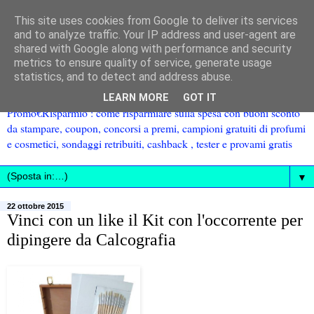
This site uses cookies from Google to deliver its services
and to analyze traffic. Your IP address and user-agent are
shared with Google along with performance and security
metrics to ensure quality of service, generate usage
statistics, and to detect and address abuse.
LEARN MORE
GOT IT
Promo€Risparmio : come risparmiare sulla spesa con buoni sconto
da stampare, coupon, concorsi a premi, campioni gratuiti di profumi
e cosmetici, sondaggi retribuiti, cashback , tester e provami gratis
▼
22 ottobre 2015
Vinci con un like il Kit con l'occorrente per
dipingere da Calcografia