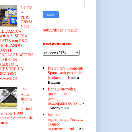
NUOV
A
PERF
ORMA
NCE
Subscribe in a reader
ELL'AMICA
AOLA !! SPESA
RATIS con P&G
ARCHIVIO BLOG
NIFICANDO
CONTI-
ONDAGGI:ACCUM
LARE UN
REDITO E
Per evitare commenti
ICEVERE UN
Spam, sarà possibile
REZIOSO
lasciare...
- Enrica
MAGGIO!
Bazzini
Игра диногейм,
''20
поставь свой
Anni
рекорд,
Insiem
поддерживаются...
-
e''
Anonymous
parteci
 e vinci 1.000
legalne-
emi e 2 diamanti da
suplementy.pl/oczysz
carato
czanie-
organizmu.html
- An