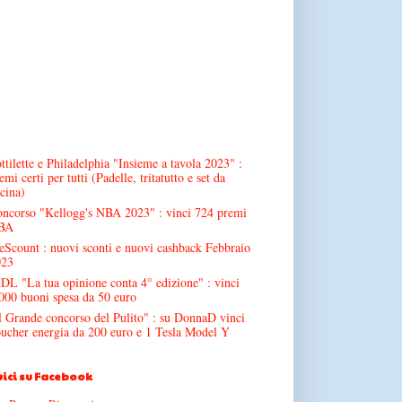
ttilette e Philadelphia "Insieme a tavola 2023" :
emi certi per tutti (Padelle, tritatutto e set da
cina)
ncorso "Kellogg's NBA 2023" : vinci 724 premi
BA
Scount : nuovi sconti e nuovi cashback Febbraio
023
DL "La tua opinione conta 4° edizione" : vinci
000 buoni spesa da 50 euro
l Grande concorso del Pulito" : su DonnaD vinci
ucher energia da 200 euro e 1 Tesla Model Y
ici su Facebook