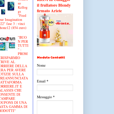
so
il frullatore Blendy
Kellog
firmato Ariete
gs
"Feed
ur Imagination
22" fase 3 : vinci
hone12 (854 euro)
''BUO
N PER
TUTTI
'' :
PROM
Modulo Contatti
€RISPARMIO
CRIVE AL
Nome
ORRIERE DELLA
ERA PER AVERE
OTIZIE SULLA
'PREANNUNCIATA
*
Email
IATTAFORMA
ORRIERE.IT E
ALASSIS CHE
ONSENTE DI
*
Messaggio
TAMPARE
OUPONS DI UNA
ASTA GAMMA DI
RODOTTI''