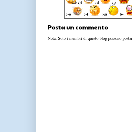
:))
:d
:p
:-o
:-t
:-ss
b-(
Posta un commento
Nota. Solo i membri di questo blog possono post