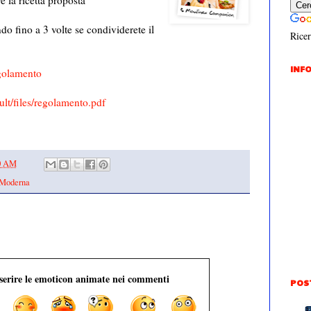
e la ricetta proposta
do fino a 3 volte se condividerete il
Ricer
INFO
golamento
lt/files/regolamento.pdf
00 AM
Moderna
nserire le emoticon animate nei commenti
POS