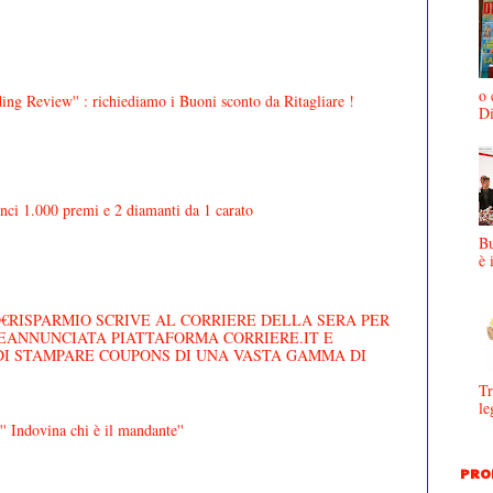
o 
ing Review'' : richiediamo i Buoni sconto da Ritagliare !
D
inci 1.000 premi e 2 diamanti da 1 carato
Bu
è 
MO€RISPARMIO SCRIVE AL CORRIERE DELLA SERA PER
REANNUNCIATA PIATTAFORMA CORRIERE.IT E
DI STAMPARE COUPONS DI UNA VASTA GAMMA DI
Tr
le
' Indovina chi è il mandante''
PRO