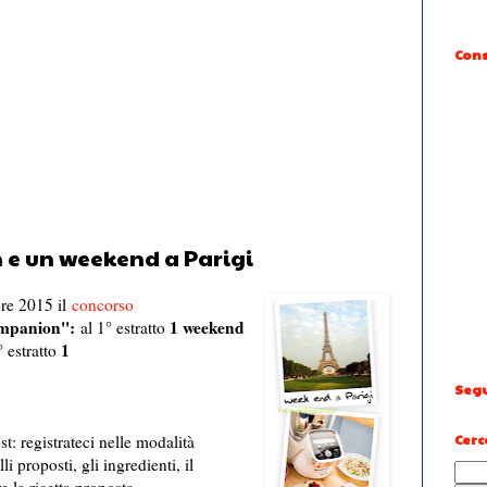
Cons
 e un weekend a Parigi
re 2015 il
concorso
ompanion'':
1 weekend
al 1° estratto
1
 estratto
Segu
st: registrateci nelle modalità
Cerc
i proposti, gli ingredienti, il