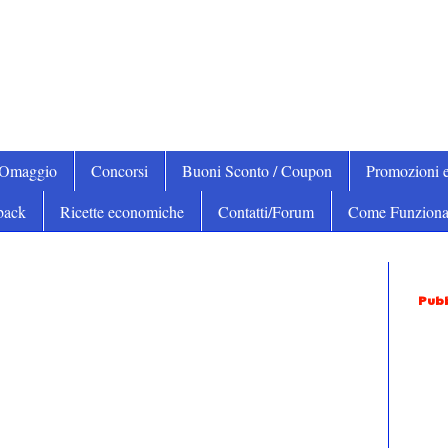
iOmaggio
Concorsi
Buoni Sconto / Coupon
Promozioni e
back
Ricette economiche
Contatti/Forum
Come Funziona
Pubb