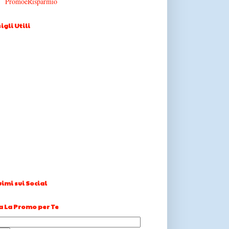
PromoeRisparmio
igli Utili
imi sui Social
a La Promo per Te