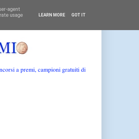
user-agent
erate usage
LEARN MORE
GOT IT
orsi a premi, campioni gratuiti di