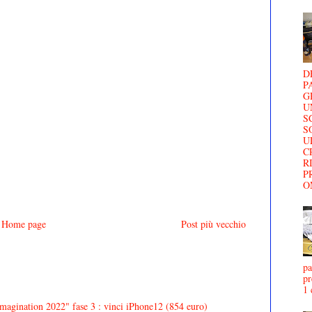
D
P
G
U
S
S
U
C
R
P
O
Home page
Post più vecchio
pa
pr
1 
agination 2022" fase 3 : vinci iPhone12 (854 euro)