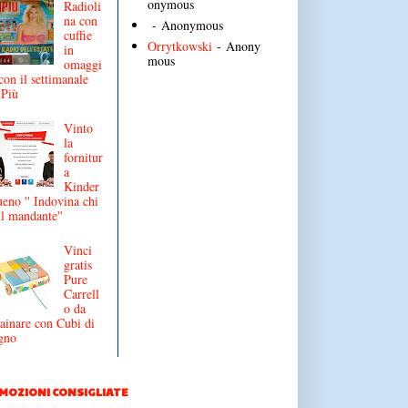
onymous
Radioli
na con
- Anonymous
cuffie
Orrytkowski
- Anony
in
mous
omaggi
con il settimanale
iPiù
Vinto
la
fornitur
a
Kinder
eno '' Indovina chi
il mandante''
Vinci
gratis
Pure
Carrell
o da
ainare con Cubi di
gno
MOZIONI CONSIGLIATE