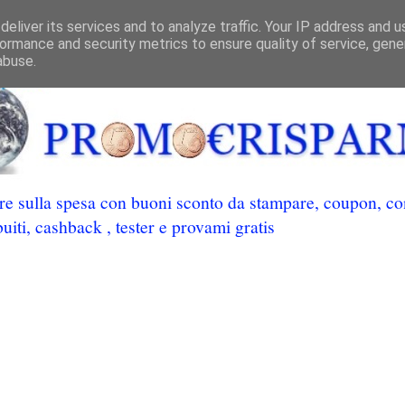
eliver its services and to analyze traffic. Your IP address and 
ormance and security metrics to ensure quality of service, gen
abuse.
 sulla spesa con buoni sconto da stampare, coupon, conc
uiti, cashback , tester e provami gratis