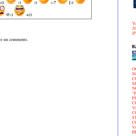
:((
:)
:(
:-?
[-(
@-)
=))
Yo
20
iP
are un commento.
O
S
C
S
N
'
P
C
V
C
S
C
V
P