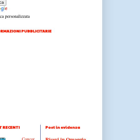
ca personalizzata
RMAZIONI PUBBLICITARIE
T RECENTI
Post in evidenza
Ricevi in Omaggio
Concor