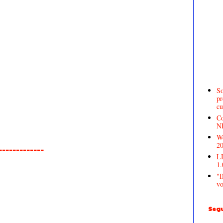
So
pr
cu
Co
N
We
2
______________
LI
1.
"I
vo
Segu