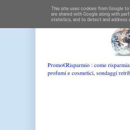
This site uses cookies from Google to d
are shared with Google along with perf
statistics, and to detect and address 
Promo€Risparmio : come risparmiare
profumi e cosmetici, sondaggi retrib