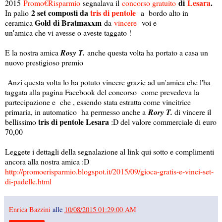
di
Lesara
.
2015
Promo€Risparmio
segnalava il
concorso gratuito
2 set composti da
tris di pentole
In palio
a bordo alto in
Gold di Bratmaxxm
ceramica
da
vincere
voi e
un'amica che vi avesse o aveste taggato !
E la nostra amica
Rosy T.
anche questa volta ha portato a casa un
nuovo prestigioso premio
Anzi questa volta lo ha potuto vincere grazie ad un'amica che l'ha
taggata alla pagina Facebook del concorso come prevedeva la
partecipazione e che , essendo stata estratta come vincitrice
primaria, in automatico ha permesso anche a
Rory T.
di vincere il
tris di pentole Lesara
bellissimo
:D del valore commerciale di euro
70,00
Leggete i dettagli della segnalazione al link qui sotto e complimenti
ancora alla nostra amica :D
http://promoerisparmio.blogspot.it/2015/09/gioca-gratis-e-vinci-set-
di-padelle.html
Enrica Bazzini
alle
10/08/2015 01:29:00 AM