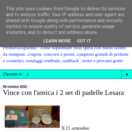
This site uses cookies from Google to deliver its services
and to analyze traffic. Your IP address and user-agent are
shared with Google along with performance and security
metrics to ensure quality of service, generate usage
statistics, and to detect and address abuse.
LEARN MORE
GOT IT
Promo€Risparmio : come risparmiare sulla spesa con buoni sconto
da stampare, coupon, concorsi a premi, campioni gratuiti di profumi
e cosmetici, sondaggi retribuiti, cashback , tester e provami gratis
▼
08 ottobre 2015
Vince con l'amica i 2 set di padelle Lesara
Il 21 settembre