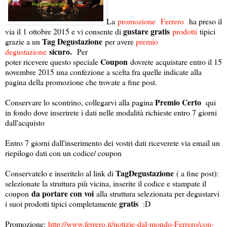
La
promozione
Ferrero
ha preso il
gustare gratis
via il 1 ottobre 2015 e vi consente di
prodotti
tipici
Tag Degustazione
grazie a un
per avere
premio
sicuro.
degustazione
Per
Coupon
poter ricevere questo speciale
dovrete acquistare entro il 15
novembre 2015 una confezione a scelta fra quelle indicate alla
pagina della promozione che trovate a fine post.
Premio Certo
Conservare lo scontrino, collegarvi alla pagina
qui
in fondo dove inserirete i dati nelle modalità richieste entro 7 giorni
dall'acquisto
Entro 7 giorni dall'inserimento dei vostri dati riceverete via email un
riepilogo dati con un codice/ coupon
TagDegustazione
Conservatelo e inseritelo al link di
( a fine post):
selezionate la struttura più vicina, inserite il codice e stampate il
da portare con voi
coupon
alla struttura selezionata per degustarvi
gratis
i suoi prodotti tipici completamente
:D
Promozione:
http://www.ferrero.it/notizie-dal-mondo-Ferrero/con-