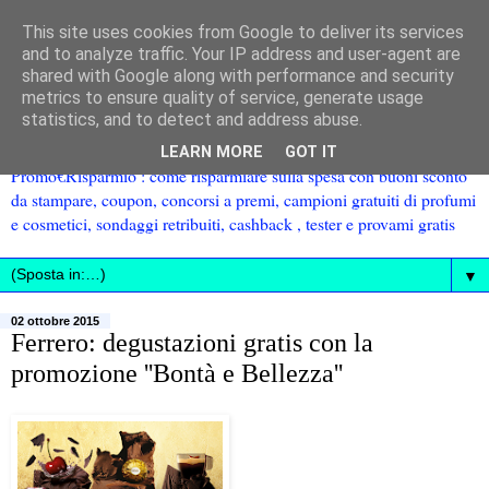
This site uses cookies from Google to deliver its services
and to analyze traffic. Your IP address and user-agent are
shared with Google along with performance and security
metrics to ensure quality of service, generate usage
statistics, and to detect and address abuse.
LEARN MORE
GOT IT
Promo€Risparmio : come risparmiare sulla spesa con buoni sconto
da stampare, coupon, concorsi a premi, campioni gratuiti di profumi
e cosmetici, sondaggi retribuiti, cashback , tester e provami gratis
▼
02 ottobre 2015
Ferrero: degustazioni gratis con la
promozione ''Bontà e Bellezza''