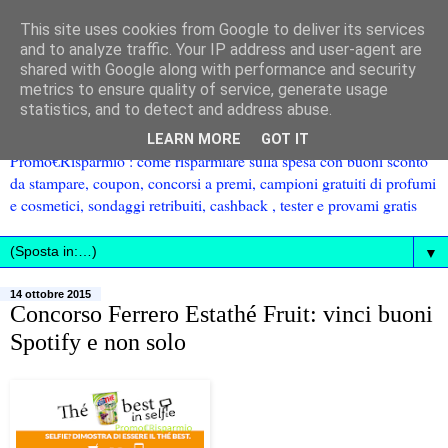
This site uses cookies from Google to deliver its services
and to analyze traffic. Your IP address and user-agent are
shared with Google along with performance and security
metrics to ensure quality of service, generate usage
statistics, and to detect and address abuse.
LEARN MORE
GOT IT
Promo€Risparmio : come risparmiare sulla spesa con buoni sconto
da stampare, coupon, concorsi a premi, campioni gratuiti di profumi
e cosmetici, sondaggi retribuiti, cashback , tester e provami gratis
▼
14 ottobre 2015
Concorso Ferrero Estathé Fruit: vinci buoni
Spotify e non solo