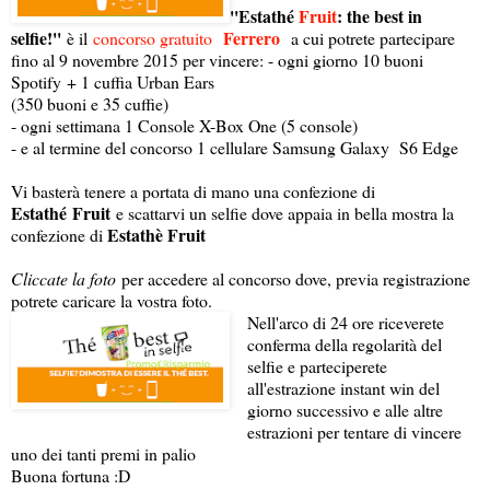
''Estathé
Fruit
: the best in
selfie!''
Ferrero
è il
concorso gratuito
a cui potrete partecipare
fino al 9 novembre 2015 per vincere: - ogni giorno 10 buoni
Spotify + 1 cuffia Urban Ears
(350 buoni e 35 cuffie)
- ogni settimana 1 Console X-Box One (5 console)
- e al termine del concorso 1 cellulare Samsung Galaxy S6 Edge
Vi basterà tenere a portata di mano una confezione di
Estathé Fruit
e scattarvi un selfie dove appaia in bella mostra la
Estathè Fruit
confezione di
Cliccate la foto
per accedere al concorso dove, previa registrazione
potrete caricare la vostra foto.
Nell'arco di 24 ore riceverete
conferma della regolarità del
selfie e parteciperete
all'estrazione instant win del
giorno successivo e alle altre
estrazioni per tentare di vincere
uno dei tanti premi in palio
Buona fortuna :D