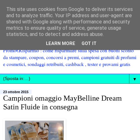
This site uses cookies from Google to deliver its services
and to analyze traffic. Your IP address and user-agent are
shared with Google along with performance and security
metrics to ensure quality of service, generate usage
statistics, and to detect and address abuse.
LEARN MORE
GOT IT
Promo€Risparmio : come risparmiare sulla spesa con buoni sconto
da stampare, coupon, concorsi a premi, campioni gratuiti di profumi
e cosmetici, sondaggi retribuiti, cashback , tester e provami gratis
▼
23 ottobre 2015
Campioni omaggio MayBelline Dream
Satin Fluide in consegna