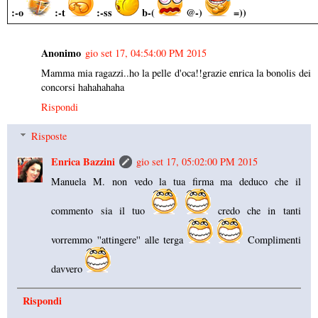
:-o
:-t
:-ss
b-(
@-)
=))
Anonimo
gio set 17, 04:54:00 PM 2015
Mamma mia ragazzi..ho la pelle d'oca!!grazie enrica la bonolis dei
concorsi hahahahaha
Rispondi
Risposte
Enrica Bazzini
gio set 17, 05:02:00 PM 2015
Manuela M. non vedo la tua firma ma deduco che il
commento sia il tuo
credo che in tanti
vorremmo ''attingere'' alle terga
Complimenti
davvero
Rispondi