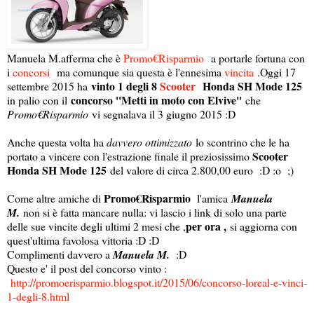
Manuela M.afferma che è
Promo€Risparmio
a portarle fortuna con
i
concorsi
ma comunque sia questa è l'ennesima
vincita
.Oggi 17
vinto 1 degli 8
Scooter
Honda SH Mode 125
settembre 2015 ha
concorso ''Metti in moto con Elvive''
in palio con il
che
Promo€Risparmio
vi segnalava il 3 giugno 2015 :D
Anche questa volta ha
davvero ottimizzato
lo scontrino che le ha
Scooter
portato a vincere con l'estrazione finale il preziosissimo
Honda SH Mode 125
del valore di circa 2.800,00 euro :D :o ;)
Promo€Risparmio
Come altre amiche di
l'amica
Manuela
M.
non si è fatta mancare nulla: vi lascio i link di solo una parte
per ora ,
delle sue vincite degli ultimi 2 mesi che ,
si aggiorna con
quest'ultima favolosa vittoria :D :D
Complimenti davvero a
Manuela M.
:D
Questo e' il post del concorso vinto :
http://promoerisparmio.blogspot.it/2015/06/concorso-loreal-e-vinci-
1-degli-8.html