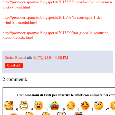
http://promoerisparmio.blogspot.it/2015/08/cuccioli-del-cuore-vinci-
anche-tu-un.html
http://promoerisparmio.blogspot.it/2015/09/in-consegna-1-dei-
primi-kit-monini.html
http://promoerisparmio.blogspot.it/2015/09/star-gioca-lo-scontrino-
e-vince-kit-da.html
Enrica Bazzini
alle
9/17/2015 04:40:00 PM
Condividi
2 commenti:
Combinazioni di tasti per inserire le emoticon animate nei co
:))
:d
:p
:((
:)
:(
:-?