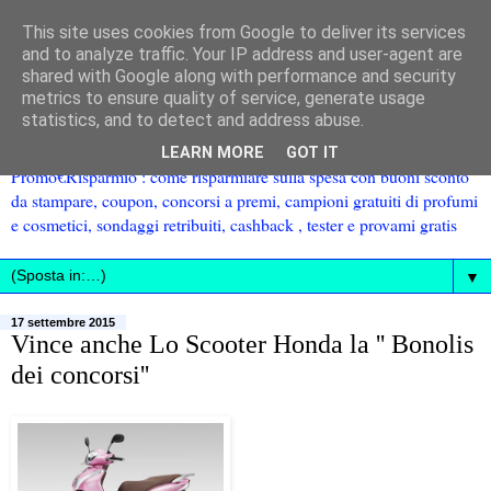
This site uses cookies from Google to deliver its services
and to analyze traffic. Your IP address and user-agent are
shared with Google along with performance and security
metrics to ensure quality of service, generate usage
statistics, and to detect and address abuse.
LEARN MORE
GOT IT
Promo€Risparmio : come risparmiare sulla spesa con buoni sconto
da stampare, coupon, concorsi a premi, campioni gratuiti di profumi
e cosmetici, sondaggi retribuiti, cashback , tester e provami gratis
▼
17 settembre 2015
Vince anche Lo Scooter Honda la '' Bonolis
dei concorsi''