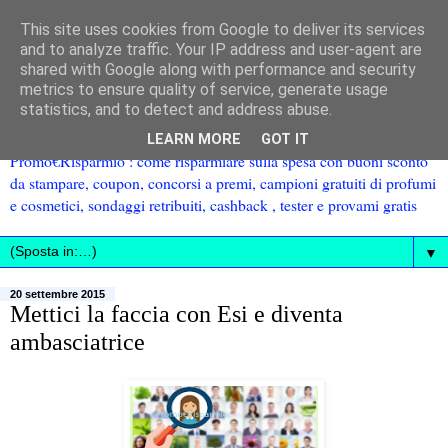
This site uses cookies from Google to deliver its services
and to analyze traffic. Your IP address and user-agent are
shared with Google along with performance and security
metrics to ensure quality of service, generate usage
statistics, and to detect and address abuse.
LEARN MORE
GOT IT
Promo€Risparmio : come risparmiare sulla spesa con buoni sconto
da stampare, coupon, concorsi a premi, campioni gratuiti di profumi
e cosmetici, sondaggi retribuiti, cashback , tester e provami gratis
▼
20 settembre 2015
Mettici la faccia con Esi e diventa
ambasciatrice