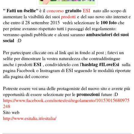
'' Fatti un #selfie''
gratuito
è il
concorso
ESI
nato allo scopo di
aumentare la visibilità dei suoi
prodotti
e del suo novo sito internet e
100 foto
che entro il 28 settembre 2015 vedrà selezionare le
che
per prime avranno rispettato tutti i passaggi del regolamento:
ambasciatori dei suoi
verranno quindi pubblicate e alcuni saranno
social
:D
Per partecipare cliccate ora al link qui in fondo al post ; fatevi un
selfie per dimostrare la vostra naturalezza che contraddistingue
ESI
hashtag #ILoveEsi
anche i prodotti
, condividetelo con l'
sulla
pagina Facebook o Instragram di ESI seguendo le modalità riportate
alla pagina del concorso
Potreste essere voi una delle protagoniste del nuovo sito e avrete più
promozioni
opportunità di essere selezionate per le
future :D
https://www.facebook.com/notes/esi/regolamento/10153015680975
248
Sito web
http://www.esitalia.it/esitalia/