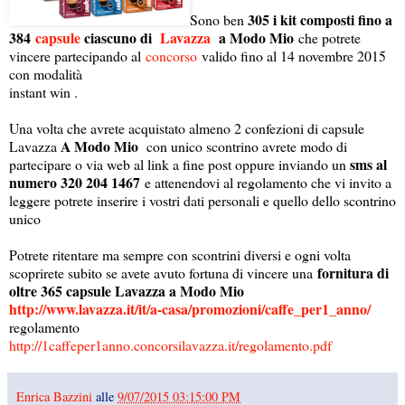
305 i kit composti fino a
Sono ben
384
capsule
ciascuno di
Lavazza
a Modo Mio
che potrete
vincere partecipando al
concorso
valido fino al 14 novembre 2015
con modalità
instant win .
Una volta che avrete acquistato almeno 2 confezioni di capsule
A Modo Mio
Lavazza
con unico scontrino avrete modo di
sms al
partecipare o via web al link a fine post oppure inviando un
numero 320 204 1467
e attenendovi al regolamento che vi invito a
leggere potrete inserire i vostri dati personali e quello dello scontrino
unico
Potrete ritentare ma sempre con scontrini diversi e ogni volta
fornitura di
scoprirete subito se avete avuto fortuna di vincere una
oltre 365 capsule Lavazza a Modo Mio
http://www.lavazza.it/it/a-casa/promozioni/caffe_per1_anno/
regolamento
http://1caffeper1anno.concorsilavazza.it/regolamento.pdf
Enrica Bazzini
alle
9/07/2015 03:15:00 PM