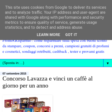
This site uses cookies from Google to deliver its services
and to analyze traffic. Your IP address and user-agent are
shared with Google along with performance and security
metrics to ensure quality of service, generate usage
statistics, and to detect and address abuse.
LEARN MORE
GOT IT
Promo€Risparmio : come risparmiare sulla spesa con buoni sconto
da stampare, coupon, concorsi a premi, campioni gratuiti di profumi
e cosmetici, sondaggi retribuiti, cashback , tester e provami gratis
▼
07 settembre 2015
Concorso Lavazza e vinci un caffè al
giorno per un anno