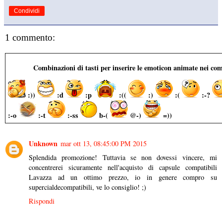
Condividi
1 commento:
Combinazioni di tasti per inserire le emoticon animate nei co
:))
:d
:p
:((
:)
:(
:-?
:-o
:-t
:-ss
b-(
@-)
=))
Unknown
mar ott 13, 08:45:00 PM 2015
Splendida promozione! Tuttavia se non dovessi vincere, mi
concentrerei sicuramente nell'acquisto di capsule compatibili
Lavazza ad un ottimo prezzo, io in genere compro su
supercialdecompatibili, ve lo consiglio! ;)
Rispondi