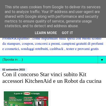
This site uses cookies from Google to deliver its services
and to analyze traffic. Your IP address and user-agent are
shared with Google along with performance and security
metrics to ensure quality of service, generate usage
statistics, and to detect and address abuse.
LEARN MORE
GOT IT
Promo€Risparmio : come risparmiare sulla spesa con buoni sconto
da stampare, coupon, concorsi a premi, campioni gratuiti di profumi
e cosmetici, sondaggi retribuiti, cashback , tester e provami gratis
▼
02 settembre 2015
Con il concorso Star vinci subito Kit
accessori KitchenAid e un Robot da cucina