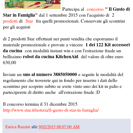
'' Il Gusto di
Partecipa al
concorso
Star in Famiglia''
dal 1 settembre 2015 con l'acquisto di 2
prodotti
di
Star
fra quelli promozionati. Conservate gli scontrini
per gli acquisti
di 2 prodotti Star effettuati nei punti vendita che esporranno il
1 dei 122 Kit accessori
materiale promozionale e provate a vincere
da cucina
con modalità instant win e con l'estrazione finale un
robot da cucina KitchenAid
bellissimo
del valore di oltre euro
630,00
sms al numero 3885050000
Inviate un
e seguite le modalità del
regolamento che troverete qui in fondo per inserire i dati dello
scontrino per scoprire subito se avete vinto uno dei kit in palio e
parteciperete di diritto anche all'estrazione finale :D
Il concorso termina il 31 dicembre 2015
http://www.star.it/notizia/il-gusto-di-star-in-famiglia/
Enrica Bazzini
alle
9/02/2015 08:07:00 AM