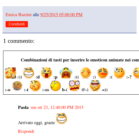
Enrica Bazzini
alle
9/25/2015 05:00:00 PM
Condividi
1 commento:
Combinazioni di tasti per inserire le emoticon animate nei co
:))
:d
:p
:((
:)
:(
:-?
:-o
:-t
:-ss
b-(
@-)
=))
Paola
ven ott 23, 12:40:00 PM 2015
Arrivato oggi, grazie
Rispondi