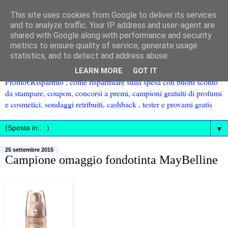
This site uses cookies from Google to deliver its services
and to analyze traffic. Your IP address and user-agent are
shared with Google along with performance and security
metrics to ensure quality of service, generate usage
statistics, and to detect and address abuse.
LEARN MORE
GOT IT
Promo€Risparmio : come risparmiare sulla spesa con buoni sconto
da stampare, coupon, concorsi a premi, campioni gratuiti di profumi
e cosmetici, sondaggi retribuiti, cashback , tester e provami gratis
▼
25 settembre 2015
Campione omaggio fondotinta MayBelline