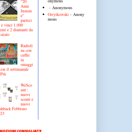
onymous
''20
Anni
- Anonymous
Insiem
Orrytkowski
- Anony
e''
mous
parteci
 e vinci 1.000
emi e 2 diamanti da
carato
Radioli
na con
cuffie
in
omaggi
con il settimanale
iPiù
WeSco
unt :
nuovi
sconti e
nuovi
shback Febbraio
023
MOZIONI CONSIGLIATE