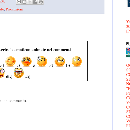
 PM
ale
,
Promozioni
Yo
20
iP
nserire le emoticon animate nei commenti
:((
:)
:(
:-?
[-(
O
S
C
@-)
=))
S
N
'
P
C
are un commento.
V
C
S
C
V
P