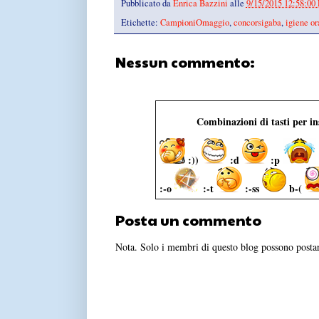
Pubblicato da
Enrica Bazzini
alle
9/15/2015 12:58:00
Etichette:
CampioniOmaggio
,
concorsigaba
,
igiene or
Nessun commento:
Combinazioni di tasti per i
:))
:d
:p
:-o
:-t
:-ss
b-(
Posta un commento
Nota. Solo i membri di questo blog possono post