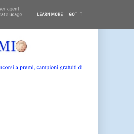
user-agent
erate usage
LEARN MORE
GOT IT
orsi a premi, campioni gratuiti di