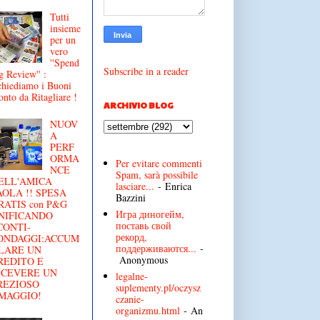
Tutti
insieme
per un
vero
''Spend
Subscribe in a reader
g Review'' :
chiediamo i Buoni
onto da Ritagliare !
ARCHIVIO BLOG
NUOV
A
PERF
ORMA
Per evitare commenti
NCE
Spam, sarà possibile
ELL'AMICA
lasciare...
- Enrica
AOLA !! SPESA
Bazzini
RATIS con P&G
Игра диногейм,
NIFICANDO
поставь свой
CONTI-
рекорд,
ONDAGGI:ACCUM
поддерживаются...
-
LARE UN
Anonymous
REDITO E
ICEVERE UN
legalne-
REZIOSO
suplementy.pl/oczysz
MAGGIO!
czanie-
organizmu.html
- An