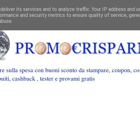
eliver its services and to analyze traffic. Your IP address and 
ormance and security metrics to ensure quality of service, gen
abuse.
 sulla spesa con buoni sconto da stampare, coupon, conc
uiti, cashback , tester e provami gratis