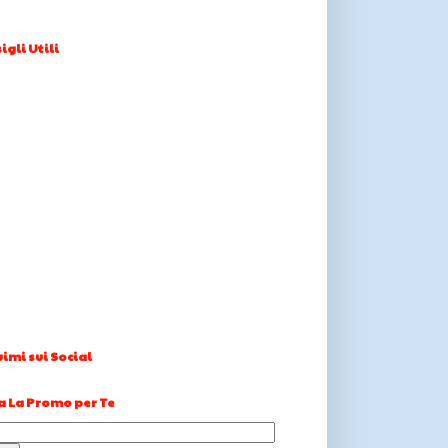
igli Utili
imi sui Social
a La Promo per Te