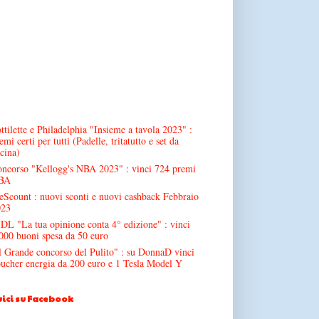
ttilette e Philadelphia "Insieme a tavola 2023" :
emi certi per tutti (Padelle, tritatutto e set da
cina)
ncorso "Kellogg's NBA 2023" : vinci 724 premi
BA
Scount : nuovi sconti e nuovi cashback Febbraio
023
DL "La tua opinione conta 4° edizione" : vinci
000 buoni spesa da 50 euro
l Grande concorso del Pulito" : su DonnaD vinci
ucher energia da 200 euro e 1 Tesla Model Y
ici su Facebook