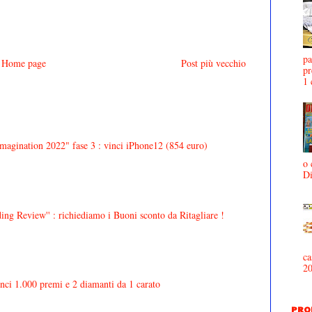
pa
Home page
Post più vecchio
pr
1 
agination 2022" fase 3 : vinci iPhone12 (854 euro)
o 
D
ing Review'' : richiediamo i Buoni sconto da Ritagliare !
ca
2
inci 1.000 premi e 2 diamanti da 1 carato
PRO