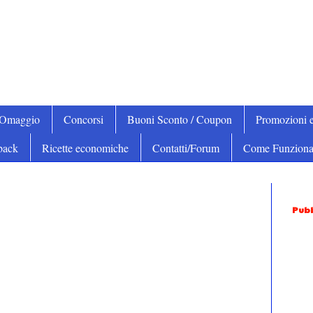
iOmaggio
Concorsi
Buoni Sconto / Coupon
Promozioni e
back
Ricette economiche
Contatti/Forum
Come Funziona
Pubb