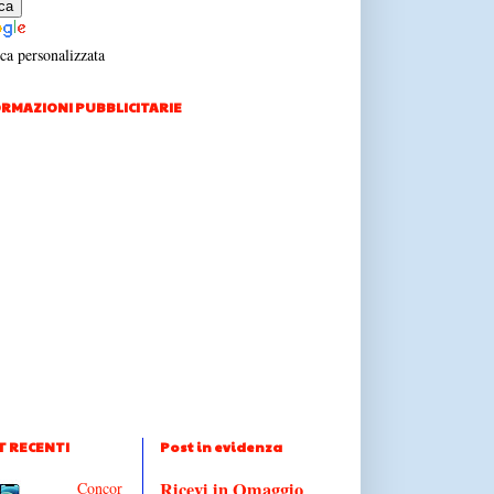
ca personalizzata
RMAZIONI PUBBLICITARIE
T RECENTI
Post in evidenza
Ricevi in Omaggio
Concor