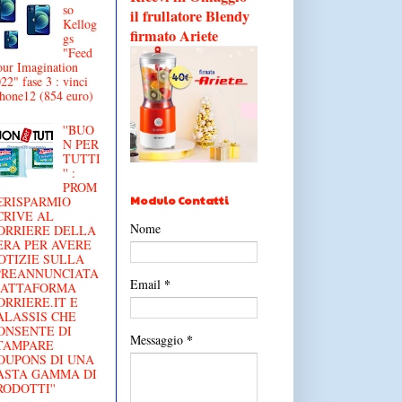
so
il frullatore Blendy
Kellog
firmato Ariete
gs
"Feed
ur Imagination
22" fase 3 : vinci
hone12 (854 euro)
''BUO
N PER
TUTTI
'' :
PROM
Modulo Contatti
€RISPARMIO
CRIVE AL
Nome
ORRIERE DELLA
ERA PER AVERE
OTIZIE SULLA
'PREANNUNCIATA
*
Email
IATTAFORMA
ORRIERE.IT E
ALASSIS CHE
ONSENTE DI
*
Messaggio
TAMPARE
OUPONS DI UNA
ASTA GAMMA DI
RODOTTI''