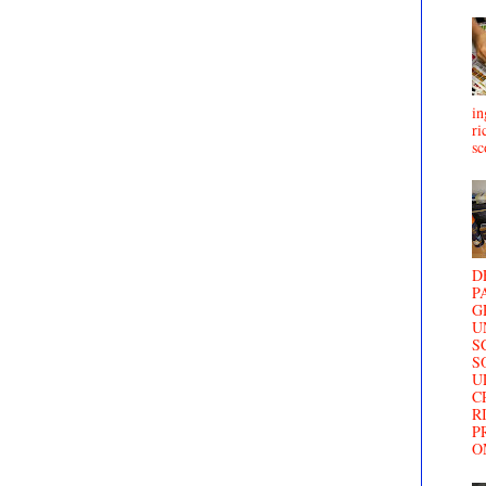
in
ri
sc
D
P
G
U
S
S
U
C
R
P
O