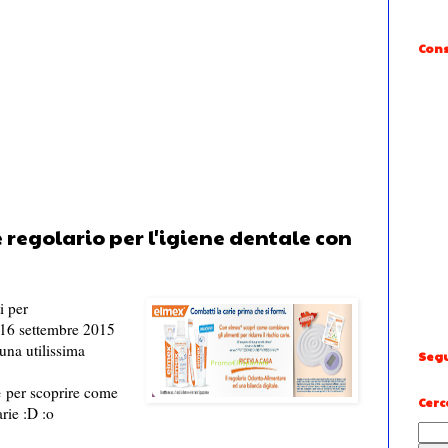
Cons
 regolario per l'igiene dentale con
i per
 16 settembre 2015
na utilissima
Segu
e
per scoprire come
Cerc
arie :D :o