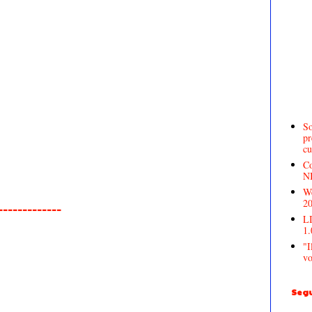
So
pr
cu
Co
N
We
2
______________
LI
1.
"I
vo
Segu