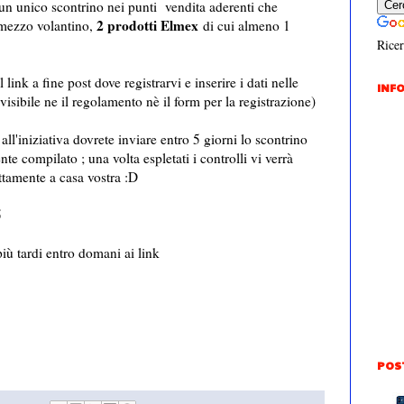
 un unico scontrino nei punti vendita aderenti che
2 prodotti Elmex
 mezzo volantino,
di cui almeno 1
Ricer
link a fine post dove registrarvi e inserire i dati nelle
INFO
isibile ne il regolamento nè il form per la registrazione)
ll'iniziativa dovrete inviare entro 5 giorni lo scontrino
e compilato ; una volta espletati i controlli vi verrà
ttamente a casa vostra :D
5
 più tardi entro domani ai link
POS