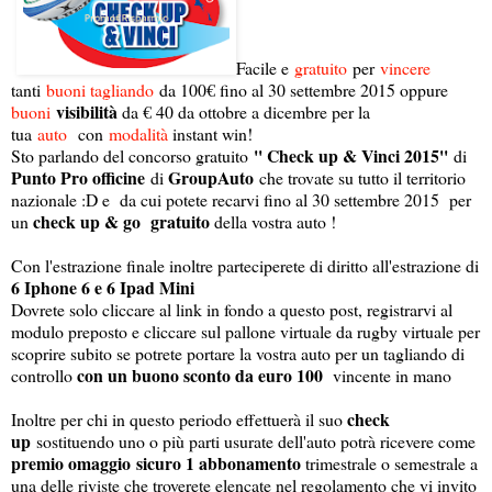
Facile e
gratuito
per
vincere
tanti
buoni tagliando
da 100€ fino al 30 settembre 2015 oppure
visibilità
buoni
da € 40 da ottobre a dicembre per la
tua
auto
con
modalità
instant win!
'' Check up & Vinci 2015''
Sto parlando del concorso gratuito
di
Punto Pro officine
GroupAuto
di
che trovate su tutto il territorio
nazionale :D e da cui potete recarvi fino al 30 settembre 2015 per
check up & go gratuito
un
della vostra auto !
Con l'estrazione finale inoltre parteciperete di diritto all'estrazione di
6 Iphone 6 e 6 Ipad Mini
Dovrete solo cliccare al link in fondo a questo post, registrarvi al
modulo preposto e cliccare sul pallone virtuale da rugby virtuale per
scoprire subito se potrete portare la vostra auto per un tagliando di
con un buono sconto da euro 100
controllo
vincente in mano
check
Inoltre per chi in questo periodo effettuerà il suo
up
sostituendo uno o più parti usurate dell'auto potrà ricevere come
premio omaggio sicuro 1 abbonamento
trimestrale o semestrale a
una delle riviste che troverete elencate nel regolamento che vi invito