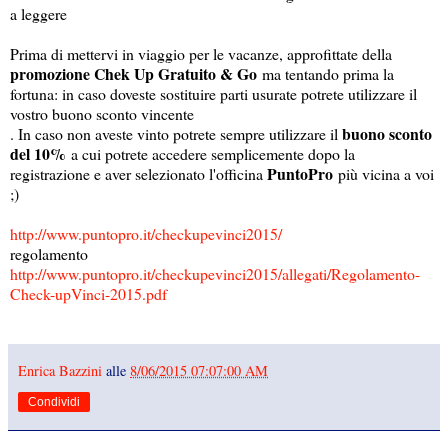
a leggere
Prima di mettervi in viaggio per le vacanze, approfittate della
promozione Chek Up Gratuito & Go
ma tentando prima la
fortuna: in caso doveste sostituire parti usurate potrete utilizzare il
vostro buono sconto vincente
buono sconto
. In caso non aveste vinto potrete sempre utilizzare il
del 10%
a cui potrete accedere semplicemente dopo la
PuntoPro
registrazione e aver selezionato l'officina
più vicina a voi
;)
http://www.puntopro.it/checkupevinci2015/
regolamento
http://www.puntopro.it/checkupevinci2015/allegati/Regolamento-
Check-upVinci-2015.pdf
Enrica Bazzini
alle
8/06/2015 07:07:00 AM
Condividi