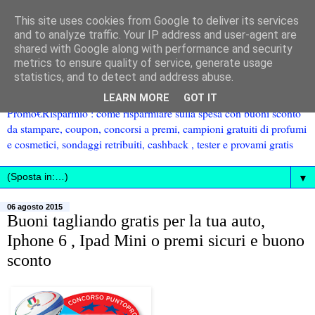
This site uses cookies from Google to deliver its services
and to analyze traffic. Your IP address and user-agent are
shared with Google along with performance and security
metrics to ensure quality of service, generate usage
statistics, and to detect and address abuse.
LEARN MORE
GOT IT
Promo€Risparmio : come risparmiare sulla spesa con buoni sconto
da stampare, coupon, concorsi a premi, campioni gratuiti di profumi
e cosmetici, sondaggi retribuiti, cashback , tester e provami gratis
▼
06 agosto 2015
Buoni tagliando gratis per la tua auto,
Iphone 6 , Ipad Mini o premi sicuri e buono
sconto