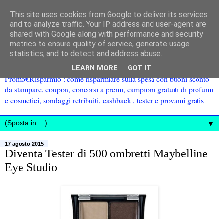
This site uses cookies from Google to deliver its services
and to analyze traffic. Your IP address and user-agent are
shared with Google along with performance and security
metrics to ensure quality of service, generate usage
statistics, and to detect and address abuse.
LEARN MORE
GOT IT
Promo€Risparmio : come risparmiare sulla spesa con buoni sconto
da stampare, coupon, concorsi a premi, campioni gratuiti di profumi
e cosmetici, sondaggi retribuiti, cashback , tester e provami gratis
▼
17 agosto 2015
Diventa Tester di 500 ombretti Maybelline
Eye Studio