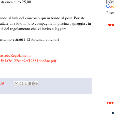
 di circa euro 25,00
Ricer
ando al link del concorso qui in fondo al post. Portate
ttate una foto in loro compagnia in piscina , spiaggia , in
INFO
tà del regolamento che vi invito a leggere
erranno estratti i 12 fortunati vincitori
/
/assets/Regolamento-
5b1a2e122eae9cf19881dce8ac.pdf
 PM
POS