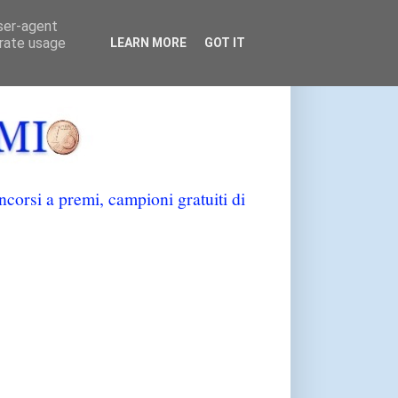
user-agent
erate usage
LEARN MORE
GOT IT
orsi a premi, campioni gratuiti di