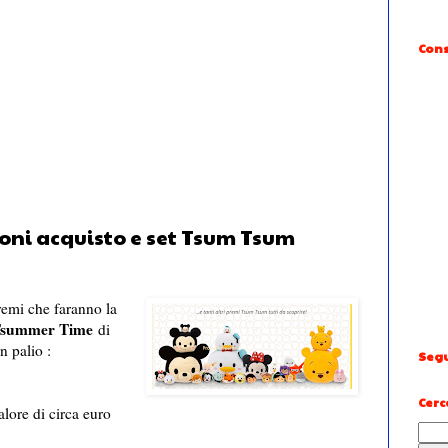
Cons
uoni acquisto e set Tsum Tsum
remi che faranno la
summer Time
di
 palio :
Segu
Cerc
lore di circa euro