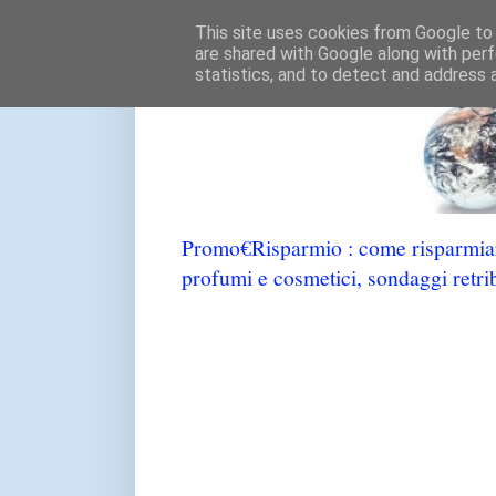
This site uses cookies from Google to d
are shared with Google along with perf
statistics, and to detect and address 
Promo€Risparmio : come risparmiare
profumi e cosmetici, sondaggi retrib