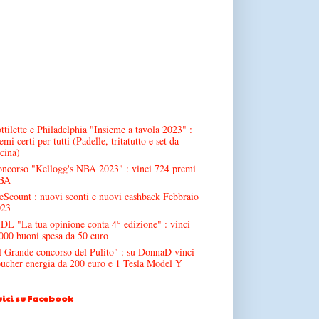
ttilette e Philadelphia "Insieme a tavola 2023" :
emi certi per tutti (Padelle, tritatutto e set da
cina)
ncorso "Kellogg's NBA 2023" : vinci 724 premi
BA
Scount : nuovi sconti e nuovi cashback Febbraio
023
DL "La tua opinione conta 4° edizione" : vinci
000 buoni spesa da 50 euro
l Grande concorso del Pulito" : su DonnaD vinci
ucher energia da 200 euro e 1 Tesla Model Y
ici su Facebook