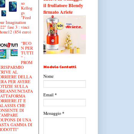
so
il frullatore Blendy
Kellog
firmato Ariete
gs
"Feed
ur Imagination
22" fase 3 : vinci
hone12 (854 euro)
''BUO
N PER
TUTTI
'' :
PROM
Modulo Contatti
€RISPARMIO
CRIVE AL
Nome
ORRIERE DELLA
ERA PER AVERE
OTIZIE SULLA
'PREANNUNCIATA
*
Email
IATTAFORMA
ORRIERE.IT E
ALASSIS CHE
ONSENTE DI
*
Messaggio
TAMPARE
OUPONS DI UNA
ASTA GAMMA DI
RODOTTI''