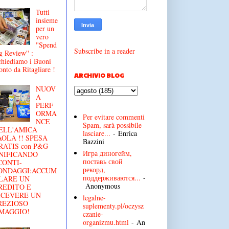
Tutti
insieme
per un
vero
''Spend
Subscribe in a reader
g Review'' :
chiediamo i Buoni
onto da Ritagliare !
ARCHIVIO BLOG
NUOV
A
PERF
ORMA
Per evitare commenti
NCE
Spam, sarà possibile
ELL'AMICA
lasciare...
- Enrica
AOLA !! SPESA
Bazzini
RATIS con P&G
Игра диногейм,
NIFICANDO
поставь свой
CONTI-
рекорд,
ONDAGGI:ACCUM
поддерживаются...
-
LARE UN
Anonymous
REDITO E
ICEVERE UN
legalne-
REZIOSO
suplementy.pl/oczysz
MAGGIO!
czanie-
organizmu.html
- An