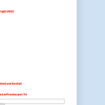
igli Utili
imi sui Social
a La Promo per Te