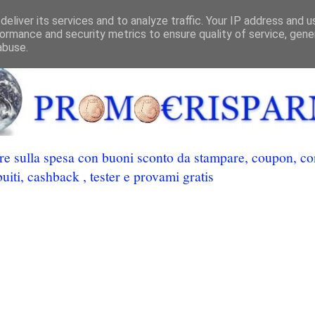
eliver its services and to analyze traffic. Your IP address and 
ormance and security metrics to ensure quality of service, gen
abuse.
 sulla spesa con buoni sconto da stampare, coupon, conc
uiti, cashback , tester e provami gratis