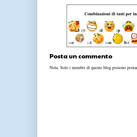
Combinazioni di tasti per i
:))
:d
:p
:-o
:-t
:-ss
b-(
Posta un commento
Nota. Solo i membri di questo blog possono post