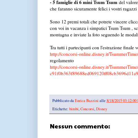
- 5 famiglie di 6 mini Tsum Tsum
del valore
che faranno sicuramente felici i vostri ragazzi
Sono 12 premi totali che potrete vincere clicc
con voi in vacanza i simpatici Tsum Tsum , sca
montagna e inviate la foto seguendo le modali
Tra tutti i partecipanti con l'estrazione finale v
http://concorsi-online.disney.it/TsummerTime
regolamento
http://concorsi-online.disney.it/TsummerTime
c91f0b363f89688ed069120ff08cb3696d11a9
Pubblicato da
Enrica Bazzini
alle
8/18/2015 03:12:00
Etichette:
bimbi
,
Concorsi
,
Disney
Nessun commento: