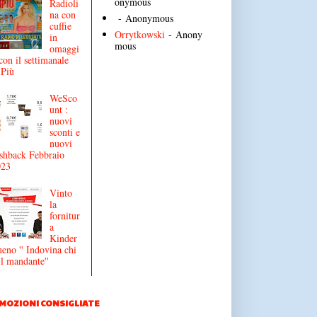
onymous
Radioli
na con
- Anonymous
cuffie
Orrytkowski
- Anony
in
mous
omaggi
con il settimanale
iPiù
WeSco
unt :
nuovi
sconti e
nuovi
shback Febbraio
023
Vinto
la
fornitur
a
Kinder
eno '' Indovina chi
il mandante''
MOZIONI CONSIGLIATE