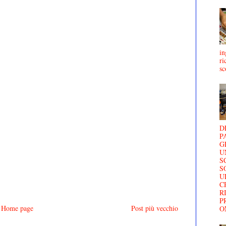
in
ri
sc
D
P
G
U
S
S
U
C
R
P
Home page
Post più vecchio
O