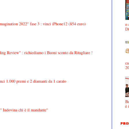
agination 2022" fase 3 : vinci iPhone12 (854 euro)
o 
D
ing Review'' : richiediamo i Buoni sconto da Ritagliare !
ca
2
inci 1.000 premi e 2 diamanti da 1 carato
Bu
è 
' Indovina chi è il mandante''
PRO