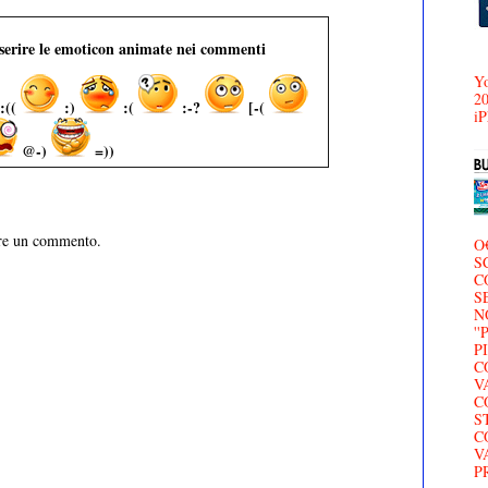
nserire le emoticon animate nei commenti
Yo
20
:((
:)
:(
:-?
[-(
iP
@-)
=))
are un commento.
O
S
C
S
N
'
P
C
V
C
S
C
V
P