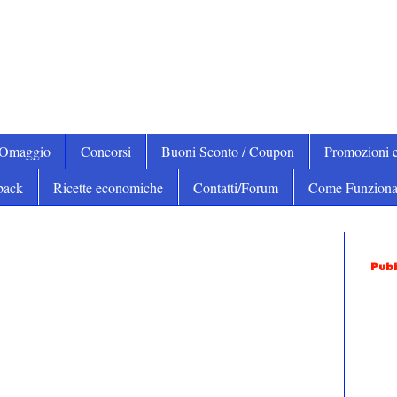
iOmaggio
Concorsi
Buoni Sconto / Coupon
Promozioni e
back
Ricette economiche
Contatti/Forum
Come Funziona
Pubb