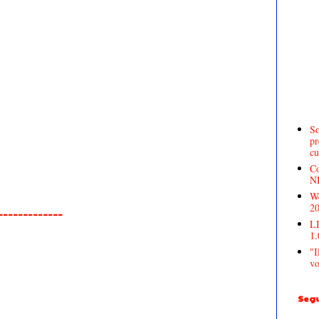
So
pr
cu
Co
N
We
2
______________
LI
1.
"I
vo
Segu