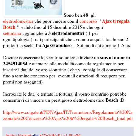
48
Sono ben
gli
''
Ajax ti regala
elettrodomestici
che puoi vincere con il
concorso
Bosch
''
valido fino al 15 dicembre 2015 e che ogni
3 elettrodomestici
settimana
aggiudicherà
( 1 per
ogni tipologia ) fra i partecipanti che avranno acquistato almeno 2
Ajax/Fabuloso
prodotti a scelta fra
, Soflan di cui almeno 1 Ajax.
sms al numero
Dovrete conservare lo scontrino unico e inviare un
3454914054
e attenervi alle modalità come da regolamento per
inserire i dati del vostro scontrino ( che vi consiglio di conservare
fino a termine concorso per eventuali estrazioni di recupero per
premi non assegnati)
Incrociate le dita e tentate la fortuna: il vostro scontrino potrebbe
Bosch
consentirvi di vincere un prestigioso elettrodomestico
:D
http://www.colgate.it/PDP/Ajax/IT/Promotions/Regolamento%20Na
zionale%20Concorso%20Ajax%20ti%20regala%20Bosch_final.pdf
Enrica Bazzini
alle
8/25/2015 01:31:00 PM