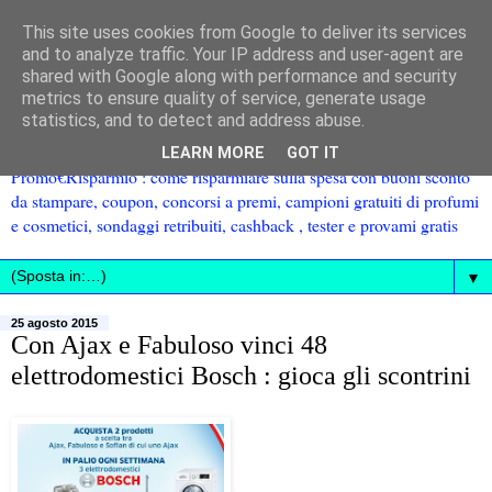
This site uses cookies from Google to deliver its services
and to analyze traffic. Your IP address and user-agent are
shared with Google along with performance and security
metrics to ensure quality of service, generate usage
statistics, and to detect and address abuse.
LEARN MORE
GOT IT
Promo€Risparmio : come risparmiare sulla spesa con buoni sconto
da stampare, coupon, concorsi a premi, campioni gratuiti di profumi
e cosmetici, sondaggi retribuiti, cashback , tester e provami gratis
▼
25 agosto 2015
Con Ajax e Fabuloso vinci 48
elettrodomestici Bosch : gioca gli scontrini