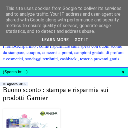
This site uses cookies from Google to deliver its services
and to analyze traffic. Your IP address and user-agent are
shared with Google along with performance and security
metrics to ensure quality of service, generate usage
statistics, and to detect and address abuse.
LEARN MORE
GOT IT
Promo€Risparmio : come risparmiare sulla spesa con buoni sconto
da stampare, coupon, concorsi a premi, campioni gratuiti di profumi
e cosmetici, sondaggi retribuiti, cashback , tester e provami gratis
▼
05 agosto 2015
Buono sconto : stampa e risparmia sui
prodotti Garnier