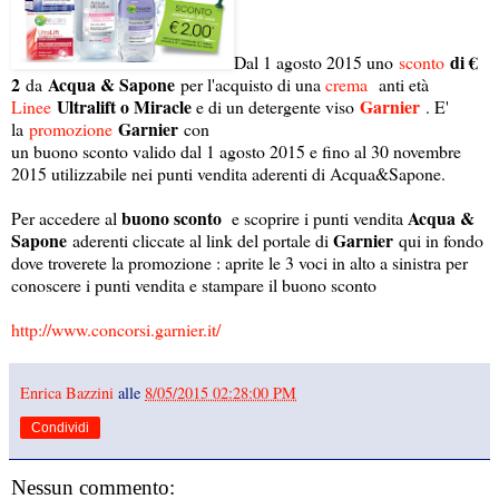
di €
Dal 1 agosto 2015 uno
sconto
2
Acqua & Sapone
da
per l'acquisto di una
crema
anti età
Ultralift o Miracle
Garnier
Linee
e di un detergente viso
. E'
Garnier
la
promozione
con
un buono sconto valido dal 1 agosto 2015 e fino al 30 novembre
2015 utilizzabile nei punti vendita aderenti di Acqua&Sapone.
buono sconto
Acqua &
Per accedere al
e scoprire i punti vendita
Sapone
Garnier
aderenti cliccate al link del portale di
qui in fondo
dove troverete la promozione : aprite le 3 voci in alto a sinistra per
conoscere i punti vendita e stampare il buono sconto
http://www.concorsi.garnier.it/
Enrica Bazzini
alle
8/05/2015 02:28:00 PM
Condividi
Nessun commento: