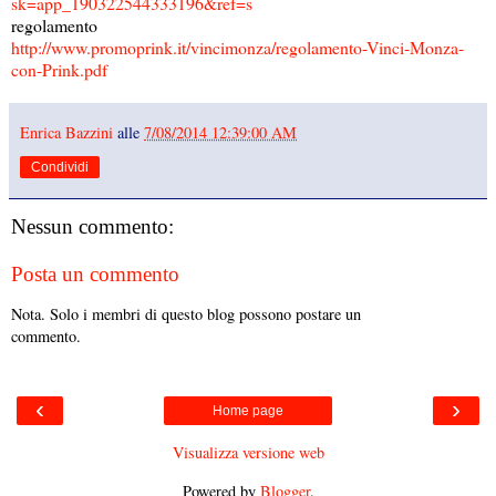
sk=app_190322544333196&ref=s
regolamento
http://www.promoprink.it/vincimonza/regolamento-Vinci-Monza-
con-Prink.pdf
Enrica Bazzini
alle
7/08/2014 12:39:00 AM
Condividi
Nessun commento:
Posta un commento
Nota. Solo i membri di questo blog possono postare un
commento.
‹
›
Home page
Visualizza versione web
Powered by
Blogger
.