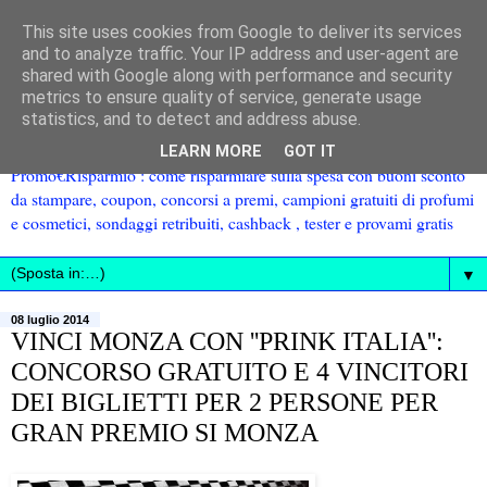
This site uses cookies from Google to deliver its services
and to analyze traffic. Your IP address and user-agent are
shared with Google along with performance and security
metrics to ensure quality of service, generate usage
statistics, and to detect and address abuse.
LEARN MORE
GOT IT
Promo€Risparmio : come risparmiare sulla spesa con buoni sconto
da stampare, coupon, concorsi a premi, campioni gratuiti di profumi
e cosmetici, sondaggi retribuiti, cashback , tester e provami gratis
▼
08 luglio 2014
VINCI MONZA CON ''PRINK ITALIA'':
CONCORSO GRATUITO E 4 VINCITORI
DEI BIGLIETTI PER 2 PERSONE PER
GRAN PREMIO SI MONZA