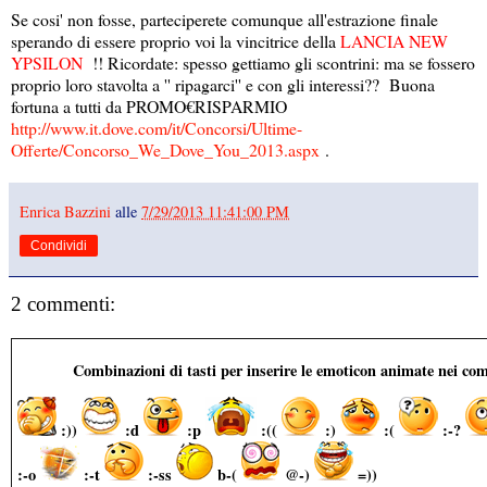
Se cosi' non fosse, parteciperete comunque all'estrazione finale
sperando di essere proprio voi la vincitrice della
LANCIA NEW
YPSILON
!! Ricordate: spesso gettiamo gli scontrini: ma se fossero
proprio loro stavolta a '' ripagarci'' e con gli interessi?? Buona
fortuna a tutti da PROMO€RISPARMIO
http://www.it.dove.com/it/Concorsi/Ultime-
Offerte/Concorso_We_Dove_You_2013.aspx
.
Enrica Bazzini
alle
7/29/2013 11:41:00 PM
Condividi
2 commenti:
Combinazioni di tasti per inserire le emoticon animate nei co
:))
:d
:p
:((
:)
:(
:-?
:-o
:-t
:-ss
b-(
@-)
=))