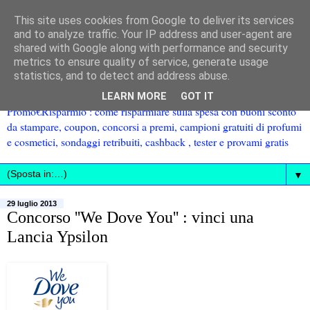
This site uses cookies from Google to deliver its services
and to analyze traffic. Your IP address and user-agent are
shared with Google along with performance and security
metrics to ensure quality of service, generate usage
statistics, and to detect and address abuse.
LEARN MORE
GOT IT
Promo€Risparmio : come risparmiare sulla spesa con buoni sconto
da stampare, coupon, concorsi a premi, campioni gratuiti di profumi
e cosmetici, sondaggi retribuiti, cashback , tester e provami gratis
▼
29 luglio 2013
Concorso ''We Dove You'' : vinci una
Lancia Ypsilon