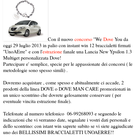
Con il nuovo
concorso
''We
Dove
You da
oggi 29 luglio 2013 in palio con instant win 12 braccialetti firmati
''UnoAErre''
e con l'
estrazione
fanale una Lancia New Ypsilon 1.3
Multiget personalizzata Dove
!
Partecipare e' semplice, specie per le appassionate dei concorsi ( le
metodologie sono spesso simili) .
Dovremo acquistare , come spesso e abitualmente ci accade, 2
prodotti della linea DOVE o DOVE MAN CARE promozionati in
un unico scontrino che dovrete gelosamente conservare ( per
eventuale vincita estrazione finale).
Telefonate al numero telefonico 06-99268093 e seguendo le
indicazioni che vi verranno date, segnalate i vostri dati personali e
dello scontrino: con istant win saprete subito se vi siete aggiudicate
uno dei BELLISSIMI BRACCIALETTI UNOAERRE!!