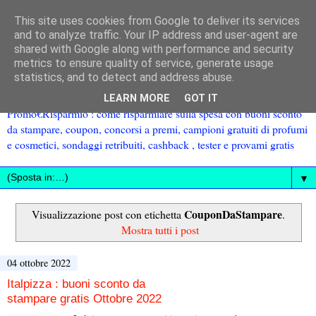
This site uses cookies from Google to deliver its services
and to analyze traffic. Your IP address and user-agent are
shared with Google along with performance and security
metrics to ensure quality of service, generate usage
statistics, and to detect and address abuse.
LEARN MORE
GOT IT
Promo€Risparmio : come risparmiare sulla spesa con buoni sconto
da stampare, coupon, concorsi a premi, campioni gratuiti di profumi
e cosmetici, sondaggi retribuiti, cashback , tester e provami gratis
▼
CouponDaStampare
Visualizzazione post con etichetta
.
Mostra tutti i post
04 ottobre 2022
Italpizza : buoni sconto da
stampare gratis Ottobre 2022