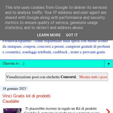
This site uses cookies from Google to deliver its services
and to analyze traffic. Your IP address and user-agent are
shared with Google along with performance and security
metrics to ensure quality of service, generate usage
statistics, and to detect and address abuse.
LEARN MORE
GOT IT
Promo€Risparmio : come risparmiare sulla spesa con buoni sconto
da stampare, coupon, concorsi a premi, campioni gratuiti di profumi
e cosmetici, sondaggi retribuiti, cashback , tester e provami gratis
▼
Concorsi
Visualizzazione post con etichetta
.
Mostra tutti i post
18 gennaio 2023
Vinci Gratis kit di prodotti
Caudalie
›
Ti piacerebbe ricevere in regalo un Kit di prodotti
Caudalie ? partecipa in pochi passi e potresti essere