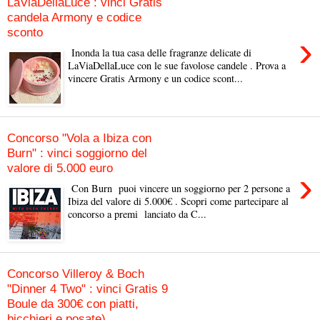
LaViaDellaLuce : vinci Gratis
candela Armony e codice
sconto
›
Inonda la tua casa delle fragranze delicate di
LaViaDellaLuce con le sue favolose candele . Prova a
vincere Gratis Armony e un codice scont...
Concorso "Vola a Ibiza con
Burn" : vinci soggiorno del
valore di 5.000 euro
›
Con Burn puoi vincere un soggiorno per 2 persone a
Ibiza del valore di 5.000€ . Scopri come partecipare al
concorso a premi lanciato da C...
Concorso Villeroy & Boch
"Dinner 4 Two" : vinci Gratis 9
Boule da 300€ con piatti,
bicchieri e posate)